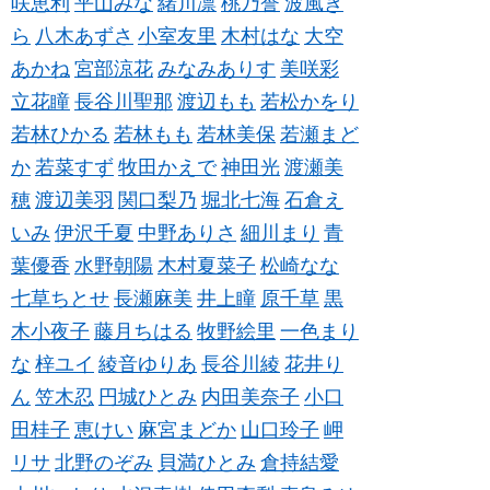
咲恵利
平山みな
緒川凛
桃乃誉
波風き
ら
八木あずさ
小室友里
木村はな
大空
あかね
宮部涼花
みなみありす
美咲彩
立花瞳
長谷川聖那
渡辺もも
若松かをり
若林ひかる
若林もも
若林美保
若瀬まど
か
若菜すず
牧田かえで
神田光
渡瀬美
穂
渡辺美羽
関口梨乃
堀北七海
石倉え
いみ
伊沢千夏
中野ありさ
細川まり
青
葉優香
水野朝陽
木村夏菜子
松崎なな
七草ちとせ
長瀬麻美
井上瞳
原千草
黒
木小夜子
藤月ちはる
牧野絵里
一色まり
な
梓ユイ
綾音ゆりあ
長谷川綾
花井り
ん
笠木忍
円城ひとみ
内田美奈子
小口
田桂子
恵けい
麻宮まどか
山口玲子
岬
リサ
北野のぞみ
貝満ひとみ
倉持結愛