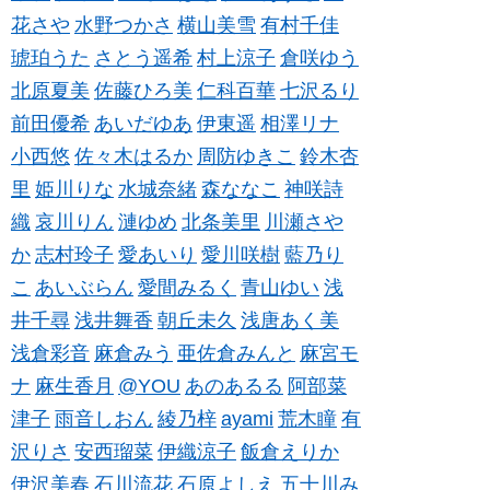
花さや
水野つかさ
横山美雪
有村千佳
琥珀うた
さとう遥希
村上涼子
倉咲ゆう
北原夏美
佐藤ひろ美
仁科百華
七沢るり
前田優希
あいだゆあ
伊東遥
相澤リナ
小西悠
佐々木はるか
周防ゆきこ
鈴木杏
里
姫川りな
水城奈緒
森ななこ
神咲詩
織
哀川りん
漣ゆめ
北条美里
川瀬さや
か
志村玲子
愛あいり
愛川咲樹
藍乃り
こ
あいぶらん
愛間みるく
青山ゆい
浅
井千尋
浅井舞香
朝丘未久
浅唐あく美
浅倉彩音
麻倉みう
亜佐倉みんと
麻宮モ
ナ
麻生香月
@YOU
あのあるる
阿部菜
津子
雨音しおん
綾乃梓
ayami
荒木瞳
有
沢りさ
安西瑠菜
伊織涼子
飯倉えりか
伊沢美春
石川流花
石原よしえ
五十川み