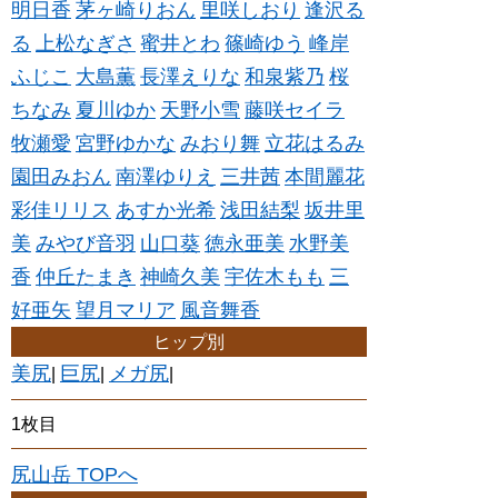
明日香
茅ヶ崎りおん
里咲しおり
逢沢る
る
上松なぎさ
蜜井とわ
篠崎ゆう
峰岸
ふじこ
大島薫
長澤えりな
和泉紫乃
桜
ちなみ
夏川ゆか
天野小雪
藤咲セイラ
牧瀬愛
宮野ゆかな
みおり舞
立花はるみ
園田みおん
南澤ゆりえ
三井茜
本間麗花
彩佳リリス
あすか光希
浅田結梨
坂井里
美
みやび音羽
山口葵
徳永亜美
水野美
香
仲丘たまき
神崎久美
宇佐木もも
三
好亜矢
望月マリア
風音舞香
ヒップ別
美尻
巨尻
メガ尻
|
|
|
1枚目
尻山岳 TOPへ