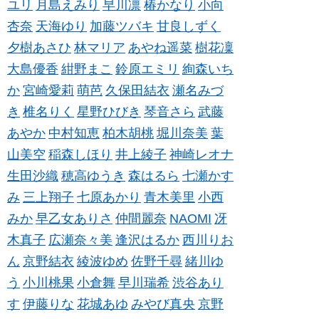
ユリ
月島えみり
早川凛
椿かなり
小向
杏奈
天海ゆり
加藤ツバキ
甘良しずく
夕樹あさひ
林マリア
あやね遥菜
樹花凜
大島優香
紺野まこ
鈴原エミリ
絢森いち
か
宮崎愛莉
萌芭
久保田結衣
瀬名みづ
き
椎名りく
星野ひびき
琴音さら
武藤
あやか
中村知恵
柏木胡桃
堀川奈美
葉
山美空
稲森しほり
井上綾子
神崎レオナ
生田沙織
穂高ゆうき
森はるら
七瀬かす
み
三上翔子
七原あかり
青木美里
小西
みか
早乙女ありさ
仲間麗奈
NAOMI
冴
木真子
広瀬奈々美
逢沢はるか
西川りお
ん
京野結衣
綾波ゆめ
佐野千尋
緒川ゆ
う
小川桃果
小倉舞
早川瑞希
渋谷あり
す
伊藤りな
花城あゆ
みやび真央
京野