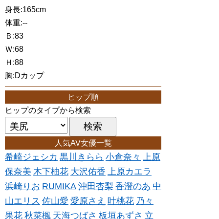
身長:165cm
体重:--
Ｂ:83
Ｗ:68
Ｈ:88
胸:Dカップ
ヒップ順
ヒップのタイプから検索
人気AV女優一覧
希崎ジェシカ
黒川きらら
小倉奈々
上原
保奈美
木下柚花
大沢佑香
上原カエラ
浜崎りお
RUMIKA
沖田杏梨
香澄のあ
中
山エリス
佐山愛
愛原さえ
叶桃花
乃々
果花
秋菜楓
天海つばさ
板垣あずさ
立