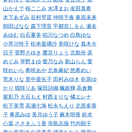
山かえで
桜ここみ
水澤まお
友田真希
木下あずみ
谷村早苗
仲咲千春
春原未来
朝田ばなな
森下理音
宇都宮しをん
瀬名
あゆむ
白石夏美
稲川なつめ
白鳥ゆな
小早川怜子
松本亜璃沙
美咲ひな
真木今
日子
菅野さゆき
鷹宮りょう
北島玲
遥
めぐみ
琴野まゆ
愛乃なみ
新山らん
愛
咲れいら
希咲あや
北条麻妃
悠希めい
荒木りな
里中亜矢子
田村みゆき
折原ゆ
かり
堀咲りあ
塚田詩織
楓姫輝
高倉舞
紫彩乃
大石もえ
村西まりな
橘エレナ
松下美雪
高瀬七海
松永ちえり
北原多香
子
事原みゆ
美月ゆう子
麻木明香
鈴木
心葉
ささきふう香
寺島志保
竹内順子