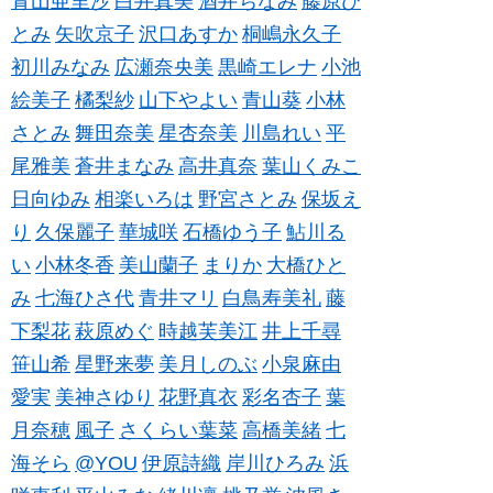
青山亜里沙
白井真美
酒井ちなみ
藤原ひ
とみ
矢吹京子
沢口あすか
桐嶋永久子
初川みなみ
広瀬奈央美
黒崎エレナ
小池
絵美子
橘梨紗
山下やよい
青山葵
小林
さとみ
舞田奈美
星杏奈美
川島れい
平
尾雅美
蒼井まなみ
高井真奈
葉山くみこ
日向ゆみ
相楽いろは
野宮さとみ
保坂え
り
久保麗子
華城咲
石橋ゆう子
鮎川る
い
小林冬香
美山蘭子
まりか
大橋ひと
み
七海ひさ代
青井マリ
白鳥寿美礼
藤
下梨花
萩原めぐ
時越芙美江
井上千尋
笹山希
星野来夢
美月しのぶ
小泉麻由
愛実
美神さゆり
花野真衣
彩名杏子
葉
月奈穂
風子
さくらい葉菜
高橋美緒
七
海そら
@YOU
伊原詩織
岸川ひろみ
浜