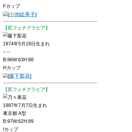
Fカップ
小池絵美子
[
]
【尻フェチグラビア】
藤下梨花
1974年5月19日生まれ
-- --
B:96W:63H:88
Hカップ
藤下梨花
[
]
【尻フェチグラビア】
乃々果花
1987年7月7日生まれ
東京都 A型
B:97W:62H:89
Iカップ