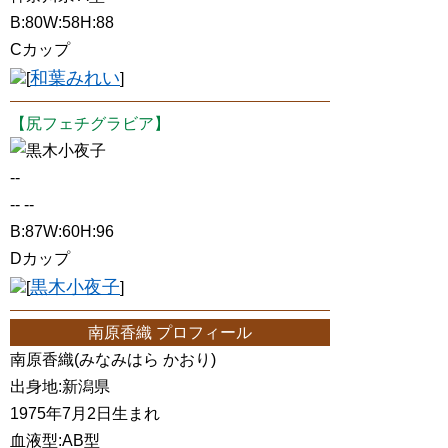
B:80W:58H:88
Cカップ
和葉みれい
[
]
【尻フェチグラビア】
黒木小夜子
--
-- --
B:87W:60H:96
Dカップ
黒木小夜子
[
]
南原香織 プロフィール
南原香織(みなみはら かおり)
出身地:新潟県
1975年7月2日生まれ
血液型:AB型