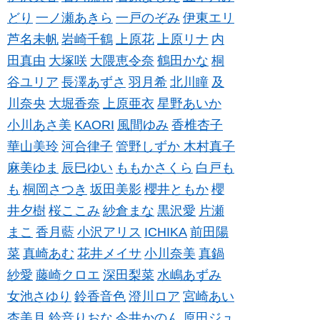
どり
一ノ瀬あきら
一戸のぞみ
伊東エリ
芦名未帆
岩崎千鶴
上原花
上原リナ
内
田真由
大塚咲
大隈恵令奈
鶴田かな
桐
谷ユリア
長澤あずさ
羽月希
北川瞳
及
川奈央
大堀香奈
上原亜衣
星野あいか
小川あさ美
KAORI
風間ゆみ
香椎杏子
華山美玲
河合律子
管野しずか
木村真子
麻美ゆま
辰巳ゆい
ももかさくら
白戸も
も
桐岡さつき
坂田美影
櫻井ともか
櫻
井夕樹
桜ここみ
紗倉まな
黒沢愛
片瀬
まこ
香月藍
小沢アリス
ICHIKA
前田陽
菜
真崎あむ
花井メイサ
小川奈美
真鍋
紗愛
藤崎クロエ
深田梨菜
水嶋あずみ
女池さゆり
鈴香音色
澄川ロア
宮崎あい
杏美月
鈴音りおな
今井かのん
原田ジュ