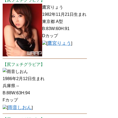
【尻フェチグラビア】
鷹宮りょう
1982年11月21日生まれ
東京都 A型
B:83W:60H:91
Dカップ
鷹宮りょう
[
]
【尻フェチグラビア】
雨音しおん
1986年2月12日生まれ
兵庫県 --
B:88W:63H:94
Fカップ
雨音しおん
[
]