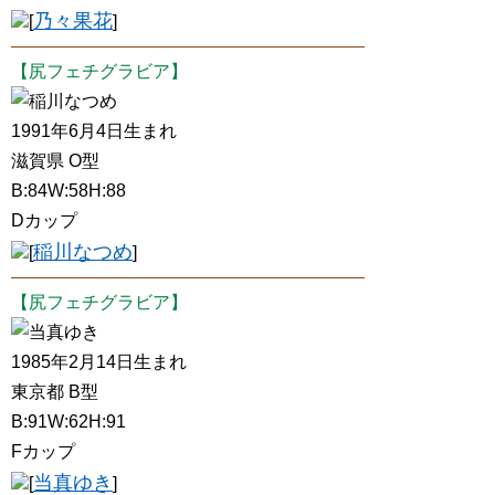
乃々果花
[
]
【尻フェチグラビア】
稲川なつめ
1991年6月4日生まれ
滋賀県 O型
B:84W:58H:88
Dカップ
稲川なつめ
[
]
【尻フェチグラビア】
当真ゆき
1985年2月14日生まれ
東京都 B型
B:91W:62H:91
Fカップ
当真ゆき
[
]