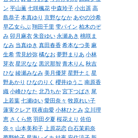
ン
平山薫
七咲楓花
中森玲子
小出遥
高
島恭子
本真ゆり
京野ななか
あやの沙希
早乙女らぶ
翔田千里
雫パイン
柏木のぞ
み
卯月麻衣
朱音ゆい
永瀬あき
桃咲ま
なみ
当真ゆき
真田春香
希本なつ美
麻
生希
雪見紗弥
橘なお
夢野まりあ
小林
芽衣
星沢なな
黒沢那智
青木りん
秋吉
ひな
綾瀬みなみ
美月優芽
星野ナミ
星
野あかり
ひなのりく
櫻井ゆうこ
南原香
織
小峰ひなた
北乃ちか
宮下つばさ
尾
上若葉
七瀬ゆい
愛田奈々
牧原れい子
蓮実クレア
咲夜由愛
小林ひとみ
立川理
恵
さくら悠
羽田夕夏
桜花えり
佐伯
奈々
山本美和子
上原花恋
白石茉莉奈
夢野怜子
星海レイカ
結夜
安住涼子
新