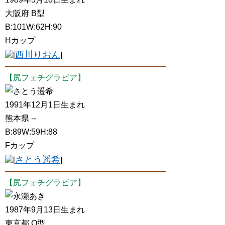
大阪府 B型
B:101W:62H:90
Hカップ
西川りおん
[
]
【尻フェチグラビア】
さとう遥希
1991年12月1日生まれ
熊本県 --
B:89W:59H:88
Fカップ
さとう遥希
[
]
【尻フェチグラビア】
永瀬あき
1987年9月13日生まれ
東京都 O型