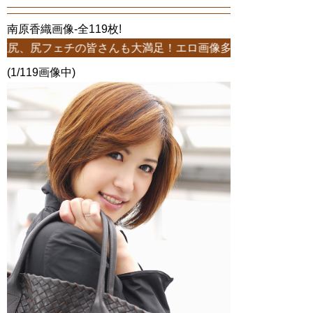
南原香織画像-全119枚!
ェチの皆さんも大満足！エロ画像多数！119枚中1ページ-南原
(1/119画像中)