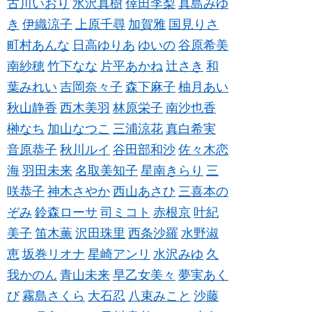
古川いおり
水沢真樹
倖田李梨
真島みゆ
き
伊織涼子
上原千尋
加賀雅
国見りさ
町村あんな
日高ゆりあ
ゆいの
谷原希美
南紗穂
竹下なな
片平あかね
辻さき
和
葉みれい
吉岡奈々子
森下麻子
柚月あい
秋山静香
西木美羽
林原栄子
南沙也香
榊なち
加山なつこ
三浦涼花
真白希実
音原恭子
秋川ルイ
谷田部和沙
佐々木恋
海
羽田未来
名取美知子
星南きらり
三
咲恭子
神木さやか
西山あさひ
三喜本の
ぞみ
鈴森ローサ
司ミコト
赤根京
叶紀
美子
笛木薫
沢田珠里
西条沙羅
水野淑
恵
坂巻リオナ
星崎アンリ
水沢みゆ
久
我かのん
青山未来
早乙女美々
夢実あく
び
霧島さくら
大石忍
八束みこと
沙藤