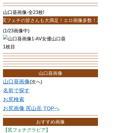
山口葵画像-全23枚!
の皆さんも大満足！エロ画像多数！23枚中1ページ-山口葵 ス
(1/23画像中)
1枚目
山口葵画像
山口葵画像
(次へ)
名前で探す
お尻検索
お尻画像 尻山岳 TOPへ
おすすめ画像
【尻フェチグラビア】