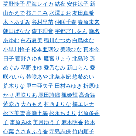
夢野怜子
星海レイカ
結夜
安住涼子
新
山かえで
桜ここみ
水澤まお
友田真希
木下あずみ
谷村早苗
仲咲千春
春原未来
朝田ばなな
森下理音
宇都宮しをん
瀬名
あゆむ
白石夏美
稲川なつめ
白鳥ゆな
小早川怜子
松本亜璃沙
美咲ひな
真木今
日子
菅野さゆき
鷹宮りょう
北島玲
遥
めぐみ
琴野まゆ
愛乃なみ
新山らん
愛
咲れいら
希咲あや
北条麻妃
悠希めい
荒木りな
里中亜矢子
田村みゆき
折原ゆ
かり
堀咲りあ
塚田詩織
楓姫輝
高倉舞
紫彩乃
大石もえ
村西まりな
橘エレナ
松下美雪
高瀬七海
松永ちえり
北原多香
子
事原みゆ
美月ゆう子
麻木明香
鈴木
心葉
ささきふう香
寺島志保
竹内順子