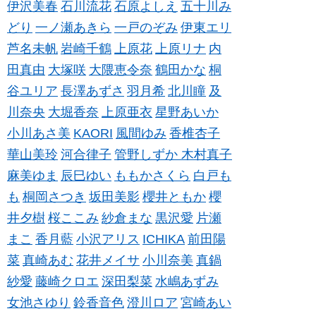
伊沢美春
石川流花
石原よしえ
五十川み
どり
一ノ瀬あきら
一戸のぞみ
伊東エリ
芦名未帆
岩崎千鶴
上原花
上原リナ
内
田真由
大塚咲
大隈恵令奈
鶴田かな
桐
谷ユリア
長澤あずさ
羽月希
北川瞳
及
川奈央
大堀香奈
上原亜衣
星野あいか
小川あさ美
KAORI
風間ゆみ
香椎杏子
華山美玲
河合律子
管野しずか
木村真子
麻美ゆま
辰巳ゆい
ももかさくら
白戸も
も
桐岡さつき
坂田美影
櫻井ともか
櫻
井夕樹
桜ここみ
紗倉まな
黒沢愛
片瀬
まこ
香月藍
小沢アリス
ICHIKA
前田陽
菜
真崎あむ
花井メイサ
小川奈美
真鍋
紗愛
藤崎クロエ
深田梨菜
水嶋あずみ
女池さゆり
鈴香音色
澄川ロア
宮崎あい