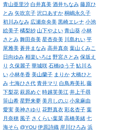
青山亜里沙
白井真美
酒井ちなみ
藤原ひ
とみ
矢吹京子
沢口あすか
桐嶋永久子
初川みなみ
広瀬奈央美
黒崎エレナ
小池
絵美子
橘梨紗
山下やよい
青山葵
小林
さとみ
舞田奈美
星杏奈美
川島れい
平
尾雅美
蒼井まなみ
高井真奈
葉山くみこ
日向ゆみ
相楽いろは
野宮さとみ
保坂え
り
久保麗子
華城咲
石橋ゆう子
鮎川る
い
小林冬香
美山蘭子
まりか
大橋ひと
み
七海ひさ代
青井マリ
白鳥寿美礼
藤
下梨花
萩原めぐ
時越芙美江
井上千尋
笹山希
星野来夢
美月しのぶ
小泉麻由
愛実
美神さゆり
花野真衣
彩名杏子
葉
月奈穂
風子
さくらい葉菜
高橋美緒
七
海そら
@YOU
伊原詩織
岸川ひろみ
浜