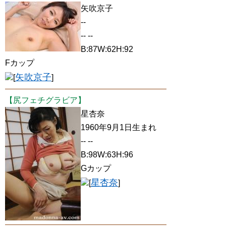
矢吹京子
--
-- --
B:87W:62H:92
Fカップ
矢吹京子
[
]
【尻フェチグラビア】
星杏奈
1960年9月1日生まれ
-- --
B:98W:63H:96
Gカップ
星杏奈
[
]