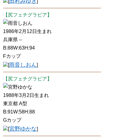
田村みゆき
[
]
【尻フェチグラビア】
雨音しおん
1986年2月12日生まれ
兵庫県 --
B:88W:63H:94
Fカップ
雨音しおん
[
]
【尻フェチグラビア】
宮野ゆかな
1988年3月2日生まれ
東京都 A型
B:91W:58H:88
Gカップ
宮野ゆかな
[
]