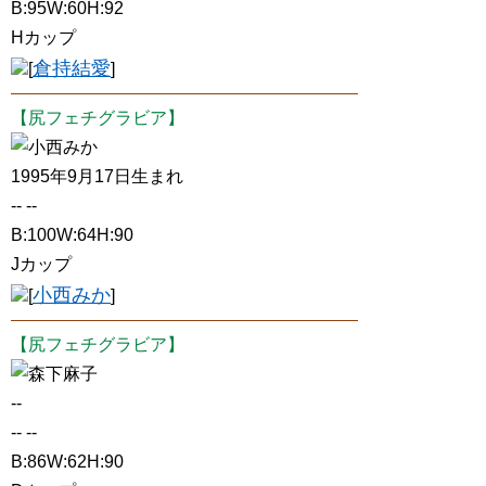
B:95W:60H:92
Hカップ
倉持結愛
[
]
【尻フェチグラビア】
小西みか
1995年9月17日生まれ
-- --
B:100W:64H:90
Jカップ
小西みか
[
]
【尻フェチグラビア】
森下麻子
--
-- --
B:86W:62H:90