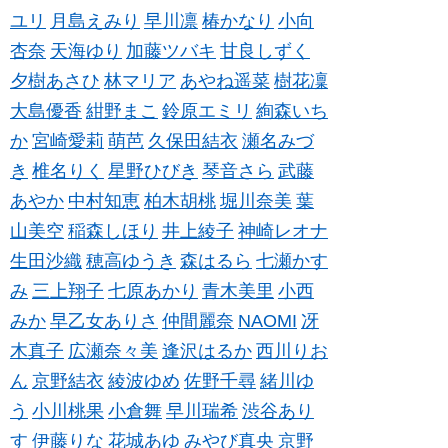
ユリ
月島えみり
早川凛
椿かなり
小向
杏奈
天海ゆり
加藤ツバキ
甘良しずく
夕樹あさひ
林マリア
あやね遥菜
樹花凜
大島優香
紺野まこ
鈴原エミリ
絢森いち
か
宮崎愛莉
萌芭
久保田結衣
瀬名みづ
き
椎名りく
星野ひびき
琴音さら
武藤
あやか
中村知恵
柏木胡桃
堀川奈美
葉
山美空
稲森しほり
井上綾子
神崎レオナ
生田沙織
穂高ゆうき
森はるら
七瀬かす
み
三上翔子
七原あかり
青木美里
小西
みか
早乙女ありさ
仲間麗奈
NAOMI
冴
木真子
広瀬奈々美
逢沢はるか
西川りお
ん
京野結衣
綾波ゆめ
佐野千尋
緒川ゆ
う
小川桃果
小倉舞
早川瑞希
渋谷あり
す
伊藤りな
花城あゆ
みやび真央
京野