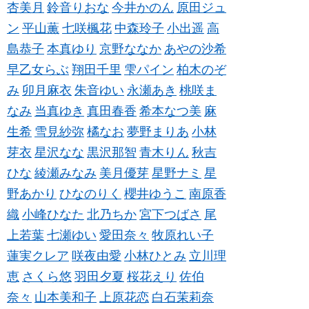
杏美月
鈴音りおな
今井かのん
原田ジュ
ン
平山薫
七咲楓花
中森玲子
小出遥
高
島恭子
本真ゆり
京野ななか
あやの沙希
早乙女らぶ
翔田千里
雫パイン
柏木のぞ
み
卯月麻衣
朱音ゆい
永瀬あき
桃咲ま
なみ
当真ゆき
真田春香
希本なつ美
麻
生希
雪見紗弥
橘なお
夢野まりあ
小林
芽衣
星沢なな
黒沢那智
青木りん
秋吉
ひな
綾瀬みなみ
美月優芽
星野ナミ
星
野あかり
ひなのりく
櫻井ゆうこ
南原香
織
小峰ひなた
北乃ちか
宮下つばさ
尾
上若葉
七瀬ゆい
愛田奈々
牧原れい子
蓮実クレア
咲夜由愛
小林ひとみ
立川理
恵
さくら悠
羽田夕夏
桜花えり
佐伯
奈々
山本美和子
上原花恋
白石茉莉奈