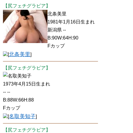
【尻フェチグラビア】
北条美里
1981年1月16日生まれ
新潟県 --
B:90W:64H:90
Fカップ
北条美里
[
]
【尻フェチグラビア】
名取美知子
1973年4月15日生まれ
-- --
B:88W:66H:88
Fカップ
名取美知子
[
]
【尻フェチグラビア】