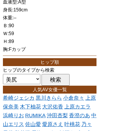
血液型:A型
身長:159cm
体重:--
Ｂ:90
Ｗ:59
Ｈ:89
胸:Fカップ
ヒップ順
ヒップのタイプから検索
人気AV女優一覧
希崎ジェシカ
黒川きらら
小倉奈々
上原
保奈美
木下柚花
大沢佑香
上原カエラ
浜崎りお
RUMIKA
沖田杏梨
香澄のあ
中
山エリス
佐山愛
愛原さえ
叶桃花
乃々