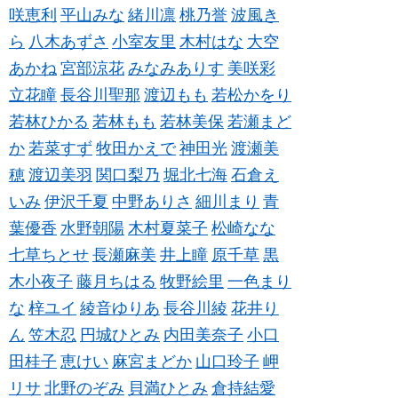
咲恵利
平山みな
緒川凛
桃乃誉
波風き
ら
八木あずさ
小室友里
木村はな
大空
あかね
宮部涼花
みなみありす
美咲彩
立花瞳
長谷川聖那
渡辺もも
若松かをり
若林ひかる
若林もも
若林美保
若瀬まど
か
若菜すず
牧田かえで
神田光
渡瀬美
穂
渡辺美羽
関口梨乃
堀北七海
石倉え
いみ
伊沢千夏
中野ありさ
細川まり
青
葉優香
水野朝陽
木村夏菜子
松崎なな
七草ちとせ
長瀬麻美
井上瞳
原千草
黒
木小夜子
藤月ちはる
牧野絵里
一色まり
な
梓ユイ
綾音ゆりあ
長谷川綾
花井り
ん
笠木忍
円城ひとみ
内田美奈子
小口
田桂子
恵けい
麻宮まどか
山口玲子
岬
リサ
北野のぞみ
貝満ひとみ
倉持結愛