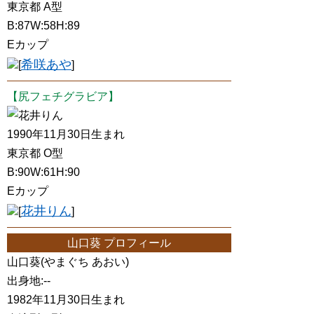
東京都 A型
B:87W:58H:89
Eカップ
希咲あや
[
]
【尻フェチグラビア】
花井りん
1990年11月30日生まれ
東京都 O型
B:90W:61H:90
Eカップ
花井りん
[
]
山口葵 プロフィール
山口葵(やまぐち あおい)
出身地:--
1982年11月30日生まれ