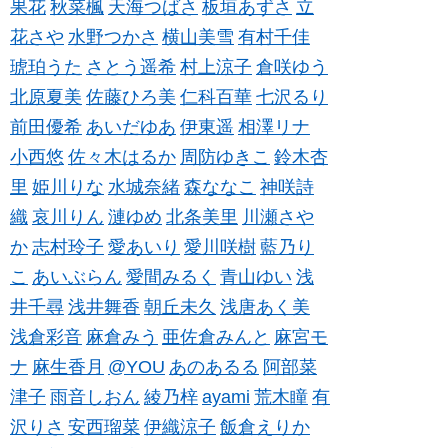
果花
秋菜楓
天海つばさ
板垣あずさ
立
花さや
水野つかさ
横山美雪
有村千佳
琥珀うた
さとう遥希
村上涼子
倉咲ゆう
北原夏美
佐藤ひろ美
仁科百華
七沢るり
前田優希
あいだゆあ
伊東遥
相澤リナ
小西悠
佐々木はるか
周防ゆきこ
鈴木杏
里
姫川りな
水城奈緒
森ななこ
神咲詩
織
哀川りん
漣ゆめ
北条美里
川瀬さや
か
志村玲子
愛あいり
愛川咲樹
藍乃り
こ
あいぶらん
愛間みるく
青山ゆい
浅
井千尋
浅井舞香
朝丘未久
浅唐あく美
浅倉彩音
麻倉みう
亜佐倉みんと
麻宮モ
ナ
麻生香月
@YOU
あのあるる
阿部菜
津子
雨音しおん
綾乃梓
ayami
荒木瞳
有
沢りさ
安西瑠菜
伊織涼子
飯倉えりか