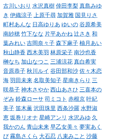
古川いおり
水沢真樹
倖田李梨
真島みゆ
き
伊織涼子
上原千尋
加賀雅
国見りさ
町村あんな
日高ゆりあ
ゆいの
谷原希美
南紗穂
竹下なな
片平あかね
辻さき
和
葉みれい
吉岡奈々子
森下麻子
柚月あい
秋山静香
西木美羽
林原栄子
南沙也香
榊なち
加山なつこ
三浦涼花
真白希実
音原恭子
秋川ルイ
谷田部和沙
佐々木恋
海
羽田未来
名取美知子
星南きらり
三
咲恭子
神木さやか
西山あさひ
三喜本の
ぞみ
鈴森ローサ
司ミコト
赤根京
叶紀
美子
笛木薫
沢田珠里
西条沙羅
水野淑
恵
坂巻リオナ
星崎アンリ
水沢みゆ
久
我かのん
青山未来
早乙女美々
夢実あく
び
霧島さくら
大石忍
八束みこと
沙藤