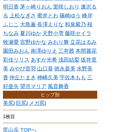
明日香
茅ヶ崎りおん
里咲しおり
逢沢る
る
上松なぎさ
蜜井とわ
篠崎ゆう
峰岸
ふじこ
大島薫
長澤えりな
和泉紫乃
桜
ちなみ
夏川ゆか
天野小雪
藤咲セイラ
牧瀬愛
宮野ゆかな
みおり舞
立花はるみ
園田みおん
南澤ゆりえ
三井茜
本間麗花
彩佳リリス
あすか光希
浅田結梨
坂井里
美
みやび音羽
山口葵
徳永亜美
水野美
香
仲丘たまき
神崎久美
宇佐木もも
三
好亜矢
望月マリア
風音舞香
ヒップ別
美尻
巨尻
メガ尻
|
|
|
1枚目
尻山岳 TOPへ