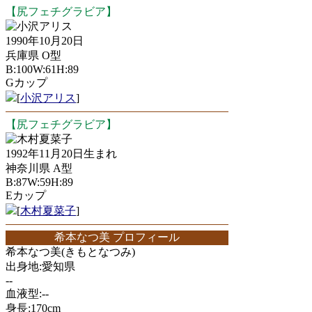
【尻フェチグラビア】
小沢アリス
1990年10月20日
兵庫県 O型
B:100W:61H:89
Gカップ
[
小沢アリス
]
【尻フェチグラビア】
木村夏菜子
1992年11月20日生まれ
神奈川県 A型
B:87W:59H:89
Eカップ
[
木村夏菜子
]
希本なつ美 プロフィール
希本なつ美(きもとなつみ)
出身地:愛知県
--
血液型:--
身長:170cm