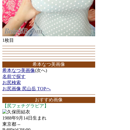
1枚目
希本なつ美画像
希本なつ美画像
(次へ)
名前で探す
お尻検索
お尻画像 尻山岳 TOPへ
おすすめ画像
【尻フェチグラビア】
久保田結衣
1988年9月14日生まれ
東京都 --
B:88W:62H:90