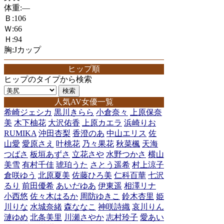
体重:―
Ｂ:106
Ｗ:66
Ｈ:94
胸:Jカップ
ヒップ順
ヒップのタイプから検索
人気AV女優一覧
希崎ジェシカ
黒川きらら
小倉奈々
上原保奈
美
木下柚花
大沢佑香
上原カエラ
浜崎りお
RUMIKA
沖田杏梨
香澄のあ
中山エリス
佐
山愛
愛原さえ
叶桃花
乃々果花
秋菜楓
天海
つばさ
板垣あずさ
立花さや
水野つかさ
横山
美雪
有村千佳
琥珀うた
さとう遥希
村上涼子
倉咲ゆう
北原夏美
佐藤ひろ美
仁科百華
七沢
るり
前田優希
あいだゆあ
伊東遥
相澤リナ
小西悠
佐々木はるか
周防ゆきこ
鈴木杏里
姫
川りな
水城奈緒
森ななこ
神咲詩織
哀川りん
漣ゆめ
北条美里
川瀬さやか
志村玲子
愛あい