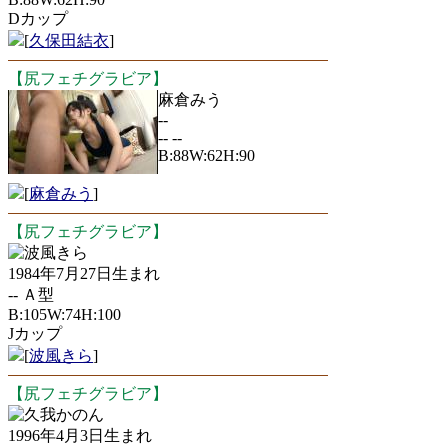
Dカップ
[
久保田結衣
]
【尻フェチグラビア】
麻倉みう
--
-- --
B:88W:62H:90
[
麻倉みう
]
【尻フェチグラビア】
波風きら
1984年7月27日生まれ
-- Ａ型
B:105W:74H:100
Jカップ
[
波風きら
]
【尻フェチグラビア】
久我かのん
1996年4月3日生まれ