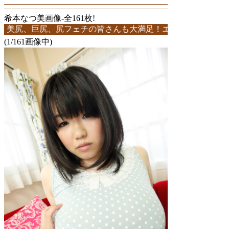
希本なつ美画像-全161枚!
、巨尻、尻フェチの皆さんも大満足！エロ画像多数！161枚中1ペ
(1/161画像中)