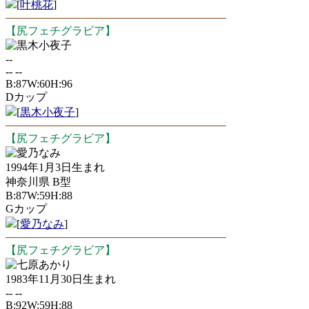
[
叶桃花
]
【尻フェチグラビア】
黒木小夜子
--
-- --
B:87W:60H:96
Dカップ
[
黒木小夜子
]
【尻フェチグラビア】
愛乃なみ
1994年1月3日生まれ
神奈川県 B型
B:87W:59H:88
Gカップ
[
愛乃なみ
]
【尻フェチグラビア】
七原あかり
1983年11月30日生まれ
-- --
B:92W:59H:88