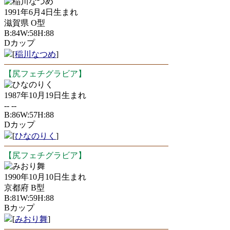
稲川なつめ
1991年6月4日生まれ
滋賀県 O型
B:84W:58H:88
Dカップ
[
稲川なつめ
]
【尻フェチグラビア】
ひなのりく
1987年10月19日生まれ
-- --
B:86W:57H:88
Dカップ
[
ひなのりく
]
【尻フェチグラビア】
みおり舞
1990年10月10日生まれ
京都府 B型
B:81W:59H:88
Bカップ
[
みおり舞
]