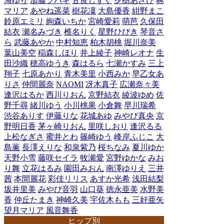
海ゆり
加藤ツバキ
甘良しずく
夕樹あさひ
林
マリア
あやね遥菜
樹花凜
大島優香
紺野まこ
鈴原エミリ
絢森いちか
宮崎愛莉
萌芭
久保田
結衣
瀬名みづき
椎名りく
星野ひびき
琴音さ
ら
武藤あやか
中村知恵
柏木胡桃
堀川奈美
葉山美空
稲森しほり
井上綾子
神崎レオナ
生
田沙織
穂高ゆうき
森はるら
七瀬かすみ
三上
翔子
七原あかり
青木美里
小西みか
早乙女あ
りさ
仲間麗奈
NAOMI
冴木真子
広瀬奈々美
逢沢はるか
西川りおん
京野結衣
綾波ゆめ
佐
野千尋
緒川ゆう
小川桃果
小倉舞
早川瑞希
渋谷ありす
伊藤りな
花城あゆ
みやび真央
京
野明日香
茅ヶ崎りおん
里咲しおり
逢沢るる
上松なぎさ
蜜井とわ
篠崎ゆう
峰岸ふじこ
大
島薫
長澤えりな
和泉紫乃
桜ちなみ
夏川ゆか
天野小雪
藤咲セイラ
牧瀬愛
宮野ゆかな
みお
り舞
立花はるみ
園田みおん
南澤ゆりえ
三井
茜
本間麗花
彩佳リリス
あすか光希
浅田結梨
坂井里美
みやび音羽
山口葵
徳永亜美
水野美
香
仲丘たまき
神崎久美
宇佐木もも
三好亜矢
望月マリア
風音舞香
ヒップ別