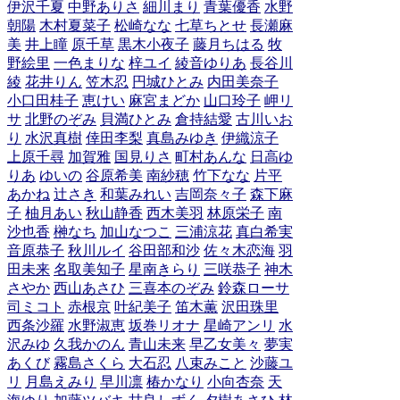
伊沢千夏
中野ありさ
細川まり
青葉優香
水野
朝陽
木村夏菜子
松崎なな
七草ちとせ
長瀬麻
美
井上瞳
原千草
黒木小夜子
藤月ちはる
牧
野絵里
一色まりな
梓ユイ
綾音ゆりあ
長谷川
綾
花井りん
笠木忍
円城ひとみ
内田美奈子
小口田桂子
恵けい
麻宮まどか
山口玲子
岬リ
サ
北野のぞみ
貝満ひとみ
倉持結愛
古川いお
り
水沢真樹
倖田李梨
真島みゆき
伊織涼子
上原千尋
加賀雅
国見りさ
町村あんな
日高ゆ
りあ
ゆいの
谷原希美
南紗穂
竹下なな
片平
あかね
辻さき
和葉みれい
吉岡奈々子
森下麻
子
柚月あい
秋山静香
西木美羽
林原栄子
南
沙也香
榊なち
加山なつこ
三浦涼花
真白希実
音原恭子
秋川ルイ
谷田部和沙
佐々木恋海
羽
田未来
名取美知子
星南きらり
三咲恭子
神木
さやか
西山あさひ
三喜本のぞみ
鈴森ローサ
司ミコト
赤根京
叶紀美子
笛木薫
沢田珠里
西条沙羅
水野淑恵
坂巻リオナ
星崎アンリ
水
沢みゆ
久我かのん
青山未来
早乙女美々
夢実
あくび
霧島さくら
大石忍
八束みこと
沙藤ユ
リ
月島えみり
早川凛
椿かなり
小向杏奈
天