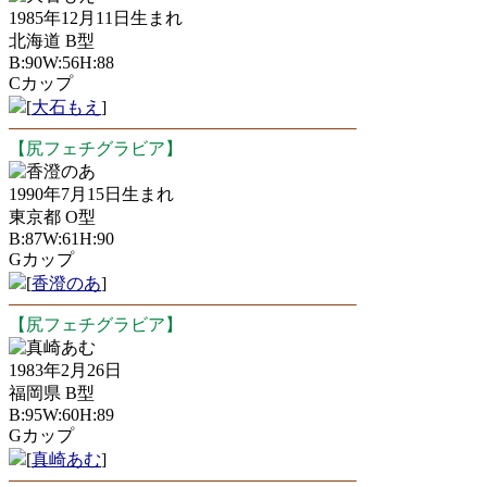
1985年12月11日生まれ
北海道 B型
B:90W:56H:88
Cカップ
[
大石もえ
]
【尻フェチグラビア】
香澄のあ
1990年7月15日生まれ
東京都 O型
B:87W:61H:90
Gカップ
[
香澄のあ
]
【尻フェチグラビア】
真崎あむ
1983年2月26日
福岡県 B型
B:95W:60H:89
Gカップ
[
真崎あむ
]