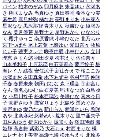
野ななか
あやの沙希
早乙女らぶ
翔田千里
雫
パイン
柏木のぞみ
卯月麻衣
朱音ゆい
永瀬あ
き
桃咲まなみ
当真ゆき
真田春香
希本なつ美
麻生希
雪見紗弥
橘なお
夢野まりあ
小林芽衣
星沢なな
黒沢那智
青木りん
秋吉ひな
綾瀬み
なみ
美月優芽
星野ナミ
星野あかり
ひなのり
く
櫻井ゆうこ
南原香織
小峰ひなた
北乃ちか
宮下つばさ
尾上若葉
七瀬ゆい
愛田奈々
牧原
れい子
蓮実クレア
咲夜由愛
小林ひとみ
立川
理恵
さくら悠
羽田夕夏
桜花えり
佐伯奈々
山本美和子
上原花恋
白石茉莉奈
夢野怜子
星
海レイカ
結夜
安住涼子
新山かえで
桜ここみ
水澤まお
友田真希
木下あずみ
谷村早苗
仲咲
千春
春原未来
朝田ばなな
森下理音
宇都宮し
をん
瀬名あゆむ
白石夏美
稲川なつめ
白鳥ゆ
な
小早川怜子
松本亜璃沙
美咲ひな
真木今日
子
菅野さゆき
鷹宮りょう
北島玲
遥めぐみ
琴野まゆ
愛乃なみ
新山らん
愛咲れいら
希咲
あや
北条麻妃
悠希めい
荒木りな
里中亜矢子
田村みゆき
折原ゆかり
堀咲りあ
塚田詩織
楓
姫輝
高倉舞
紫彩乃
大石もえ
村西まりな
橘
エレナ
松下美雪
高瀬七海
松永ちえり
北原多