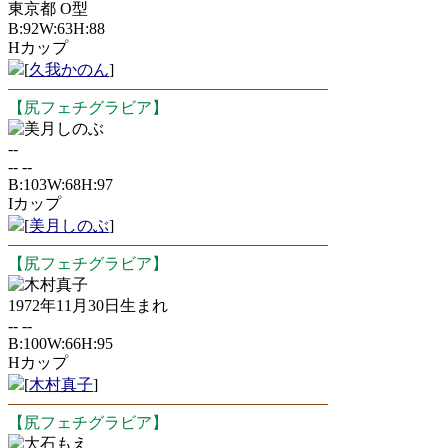
東京都 O型
B:92W:63H:88
Hカップ
[
久我かのん
]
【尻フェチグラビア】
美月しのぶ
--
-- --
B:103W:68H:97
Iカップ
[
美月しのぶ
]
【尻フェチグラビア】
木村真子
1972年11月30日生まれ
-- --
B:100W:66H:95
Hカップ
[
木村真子
]
【尻フェチグラビア】
大石もえ