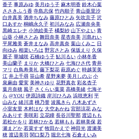
香子
事原みゆ
美月ゆう子
麻木明香
鈴木心葉
ささきふう香
寺島志保
竹内順子
青山亜里沙
白井真美
酒井ちなみ
藤原ひとみ
矢吹京子
沢
口あすか
桐嶋永久子
初川みなみ
広瀬奈央美
黒崎エレナ
小池絵美子
橘梨紗
山下やよい
青
山葵
小林さとみ
舞田奈美
星杏奈美
川島れい
平尾雅美
蒼井まなみ
高井真奈
葉山くみこ
日
向ゆみ
相楽いろは
野宮さとみ
保坂えり
久保
麗子
華城咲
石橋ゆう子
鮎川るい
小林冬香
美山蘭子
まりか
大橋ひとみ
七海ひさ代
青井
マリ
白鳥寿美礼
藤下梨花
萩原めぐ
時越芙美
江
井上千尋
笹山希
星野来夢
美月しのぶ
小
泉麻由
愛実
美神さゆり
花野真衣
彩名杏子
葉月奈穂
風子
さくらい葉菜
高橋美緒
七海そ
ら
@YOU
伊原詩織
岸川ひろみ
浜咲恵利
平
山みな
緒川凛
桃乃誉
波風きら
八木あずさ
小室友里
木村はな
大空あかね
宮部涼花
みな
みありす
美咲彩
立花瞳
長谷川聖那
渡辺もも
若松かをり
若林ひかる
若林もも
若林美保
若
瀬まどか
若菜すず
牧田かえで
神田光
渡瀬美
穂
渡辺美羽
関口梨乃
堀北七海
石倉えいみ