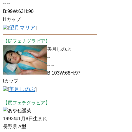
-- --
B:99W:63H:90
Hカップ
望月マリア
[
]
【尻フェチグラビア】
美月しのぶ
--
-- --
B:103W:68H:97
Iカップ
美月しのぶ
[
]
【尻フェチグラビア】
あやね遥菜
1993年1月8日生まれ
長野県 A型