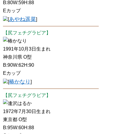
B:80W:59H:88
Eカップ
あやね遥菜
[
]
【尻フェチグラビア】
椿かなり
1991年10月3日生まれ
神奈川県 O型
B:90W:62H:90
Eカップ
椿かなり
[
]
【尻フェチグラビア】
逢沢はるか
1972年7月30日生まれ
東京都 O型
B:95W:60H:88