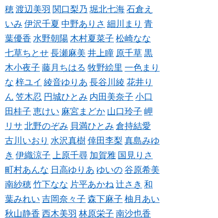
穂
渡辺美羽
関口梨乃
堀北七海
石倉え
いみ
伊沢千夏
中野ありさ
細川まり
青
葉優香
水野朝陽
木村夏菜子
松崎なな
七草ちとせ
長瀬麻美
井上瞳
原千草
黒
木小夜子
藤月ちはる
牧野絵里
一色まり
な
梓ユイ
綾音ゆりあ
長谷川綾
花井り
ん
笠木忍
円城ひとみ
内田美奈子
小口
田桂子
恵けい
麻宮まどか
山口玲子
岬
リサ
北野のぞみ
貝満ひとみ
倉持結愛
古川いおり
水沢真樹
倖田李梨
真島みゆ
き
伊織涼子
上原千尋
加賀雅
国見りさ
町村あんな
日高ゆりあ
ゆいの
谷原希美
南紗穂
竹下なな
片平あかね
辻さき
和
葉みれい
吉岡奈々子
森下麻子
柚月あい
秋山静香
西木美羽
林原栄子
南沙也香