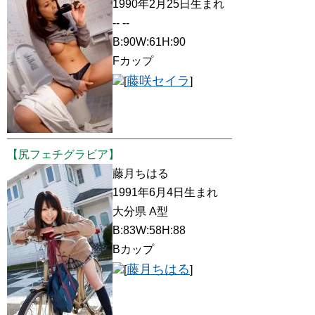
1990年2月25日生まれ
-- --
B:90W:61H:90
Fカップ
藤咲セイラ
[
]
【尻フェチグラビア】
藤月ちはる
1991年6月4日生まれ
大分県 A型
B:83W:58H:88
Bカップ
藤月ちはる
[
]