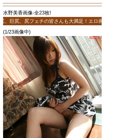
水野美香画像-全23枚!
尻フェチの皆さんも大満足！エロ画像多数！23枚中1ページ-水
(1/23画像中)