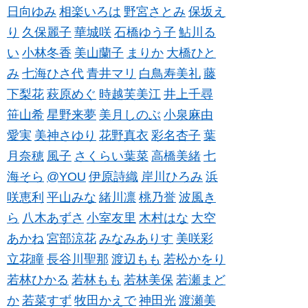
日向ゆみ
相楽いろは
野宮さとみ
保坂え
り
久保麗子
華城咲
石橋ゆう子
鮎川る
い
小林冬香
美山蘭子
まりか
大橋ひと
み
七海ひさ代
青井マリ
白鳥寿美礼
藤
下梨花
萩原めぐ
時越芙美江
井上千尋
笹山希
星野来夢
美月しのぶ
小泉麻由
愛実
美神さゆり
花野真衣
彩名杏子
葉
月奈穂
風子
さくらい葉菜
高橋美緒
七
海そら
@YOU
伊原詩織
岸川ひろみ
浜
咲恵利
平山みな
緒川凛
桃乃誉
波風き
ら
八木あずさ
小室友里
木村はな
大空
あかね
宮部涼花
みなみありす
美咲彩
立花瞳
長谷川聖那
渡辺もも
若松かをり
若林ひかる
若林もも
若林美保
若瀬まど
か
若菜すず
牧田かえで
神田光
渡瀬美