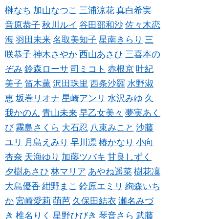
榊なち
加山なつこ
三浦涼花
真白希実
音原恭子
秋川ルイ
谷田部和沙
佐々木恋
海
羽田未来
名取美知子
星南きらり
三
咲恭子
神木さやか
西山あさひ
三喜本の
ぞみ
鈴森ローサ
司ミコト
赤根京
叶紀
美子
笛木薫
沢田珠里
西条沙羅
水野淑
恵
坂巻リオナ
星崎アンリ
水沢みゆ
久
我かのん
青山未来
早乙女美々
夢実あく
び
霧島さくら
大石忍
八束みこと
沙藤
ユリ
月島えみり
早川凛
椿かなり
小向
杏奈
天海ゆり
加藤ツバキ
甘良しずく
夕樹あさひ
林マリア
あやね遥菜
樹花凜
大島優香
紺野まこ
鈴原エミリ
絢森いち
か
宮崎愛莉
萌芭
久保田結衣
瀬名みづ
き
椎名りく
星野ひびき
琴音さら
武藤