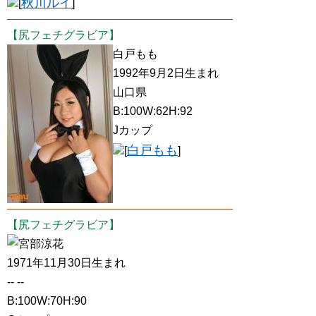
秋川ルイ
[
]
【尻フェチグラビア】
白戸もも
1992年9月2日生まれ
山口県
B:100W:62H:92
Jカップ
白戸もも
[
]
【尻フェチグラビア】
宮部涼花
1971年11月30日生まれ
-- --
B:100W:70H:90