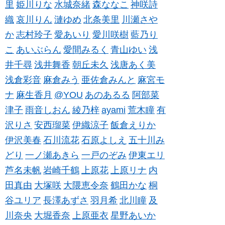
里
姫川りな
水城奈緒
森ななこ
神咲詩
織
哀川りん
漣ゆめ
北条美里
川瀬さや
か
志村玲子
愛あいり
愛川咲樹
藍乃り
こ
あいぶらん
愛間みるく
青山ゆい
浅
井千尋
浅井舞香
朝丘未久
浅唐あく美
浅倉彩音
麻倉みう
亜佐倉みんと
麻宮モ
ナ
麻生香月
@YOU
あのあるる
阿部菜
津子
雨音しおん
綾乃梓
ayami
荒木瞳
有
沢りさ
安西瑠菜
伊織涼子
飯倉えりか
伊沢美春
石川流花
石原よしえ
五十川み
どり
一ノ瀬あきら
一戸のぞみ
伊東エリ
芦名未帆
岩崎千鶴
上原花
上原リナ
内
田真由
大塚咲
大隈恵令奈
鶴田かな
桐
谷ユリア
長澤あずさ
羽月希
北川瞳
及
川奈央
大堀香奈
上原亜衣
星野あいか