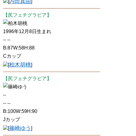
内田真由
[
]
【尻フェチグラビア】
柏木胡桃
1996年12月8日生まれ
-- --
B:87W:58H:88
Cカップ
柏木胡桃
[
]
【尻フェチグラビア】
篠崎ゆう
--
-- --
B:100W:59H:90
Jカップ
篠崎ゆう
[
]