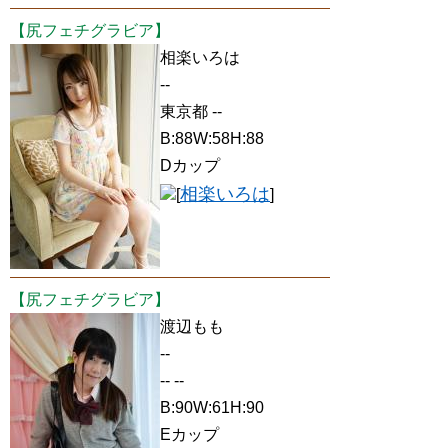
【尻フェチグラビア】
相楽いろは
--
東京都 --
B:88W:58H:88
Dカップ
相楽いろは
[
]
【尻フェチグラビア】
渡辺もも
--
-- --
B:90W:61H:90
Eカップ