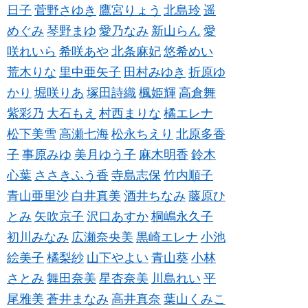
日子
菅野さゆき
鷹宮りょう
北島玲
遥
めぐみ
琴野まゆ
愛乃なみ
新山らん
愛
咲れいら
希咲あや
北条麻妃
悠希めい
荒木りな
里中亜矢子
田村みゆき
折原ゆ
かり
堀咲りあ
塚田詩織
楓姫輝
高倉舞
紫彩乃
大石もえ
村西まりな
橘エレナ
松下美雪
高瀬七海
松永ちえり
北原多香
子
事原みゆ
美月ゆう子
麻木明香
鈴木
心葉
ささきふう香
寺島志保
竹内順子
青山亜里沙
白井真美
酒井ちなみ
藤原ひ
とみ
矢吹京子
沢口あすか
桐嶋永久子
初川みなみ
広瀬奈央美
黒崎エレナ
小池
絵美子
橘梨紗
山下やよい
青山葵
小林
さとみ
舞田奈美
星杏奈美
川島れい
平
尾雅美
蒼井まなみ
高井真奈
葉山くみこ