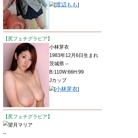
渡辺もも
[
]
【尻フェチグラビア】
小林芽衣
1983年12月6日生まれ
茨城県 --
B:110W:66H:99
Jカップ
小林芽衣
[
]
【尻フェチグラビア】
望月マリア
--