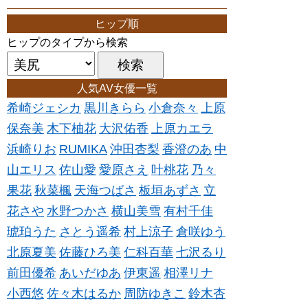
ヒップ順
ヒップのタイプから検索
人気AV女優一覧
希崎ジェシカ
黒川きらら
小倉奈々
上原
保奈美
木下柚花
大沢佑香
上原カエラ
浜崎りお
RUMIKA
沖田杏梨
香澄のあ
中
山エリス
佐山愛
愛原さえ
叶桃花
乃々
果花
秋菜楓
天海つばさ
板垣あずさ
立
花さや
水野つかさ
横山美雪
有村千佳
琥珀うた
さとう遥希
村上涼子
倉咲ゆう
北原夏美
佐藤ひろ美
仁科百華
七沢るり
前田優希
あいだゆあ
伊東遥
相澤リナ
小西悠
佐々木はるか
周防ゆきこ
鈴木杏