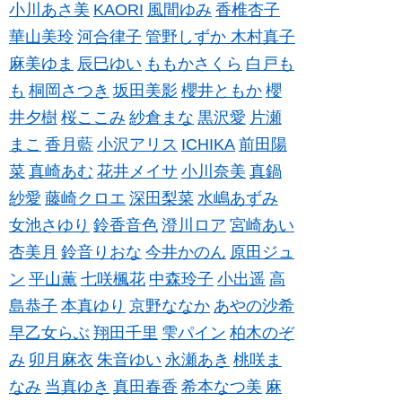
小川あさ美
KAORI
風間ゆみ
香椎杏子
華山美玲
河合律子
管野しずか
木村真子
麻美ゆま
辰巳ゆい
ももかさくら
白戸も
も
桐岡さつき
坂田美影
櫻井ともか
櫻
井夕樹
桜ここみ
紗倉まな
黒沢愛
片瀬
まこ
香月藍
小沢アリス
ICHIKA
前田陽
菜
真崎あむ
花井メイサ
小川奈美
真鍋
紗愛
藤崎クロエ
深田梨菜
水嶋あずみ
女池さゆり
鈴香音色
澄川ロア
宮崎あい
杏美月
鈴音りおな
今井かのん
原田ジュ
ン
平山薫
七咲楓花
中森玲子
小出遥
高
島恭子
本真ゆり
京野ななか
あやの沙希
早乙女らぶ
翔田千里
雫パイン
柏木のぞ
み
卯月麻衣
朱音ゆい
永瀬あき
桃咲ま
なみ
当真ゆき
真田春香
希本なつ美
麻