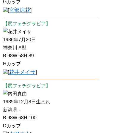
Gカップ
宮部涼花
[
]
【尻フェチグラビア】
花井メイサ
1986年7月20日
神奈川 A型
B:98W:58H:89
Hカップ
花井メイサ
[
]
【尻フェチグラビア】
内田真由
1985年12月8日生まれ
新潟県 --
B:98W:68H:100
Dカップ