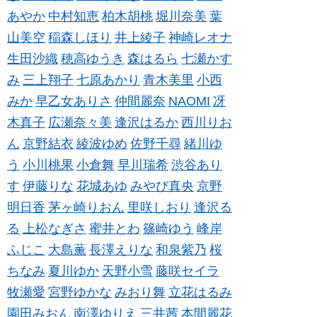
あやか
中村知恵
柏木胡桃
堀川奈美
葉
山美空
稲森しほり
井上綾子
神崎レオナ
生田沙織
穂高ゆうき
森はるら
七瀬かす
み
三上翔子
七原あかり
青木美里
小西
みか
早乙女ありさ
仲間麗奈
NAOMI
冴
木真子
広瀬奈々美
逢沢はるか
西川りお
ん
京野結衣
綾波ゆめ
佐野千尋
緒川ゆ
う
小川桃果
小倉舞
早川瑞希
渋谷あり
す
伊藤りな
花城あゆ
みやび真央
京野
明日香
茅ヶ崎りおん
里咲しおり
逢沢る
る
上松なぎさ
蜜井とわ
篠崎ゆう
峰岸
ふじこ
大島薫
長澤えりな
和泉紫乃
桜
ちなみ
夏川ゆか
天野小雪
藤咲セイラ
牧瀬愛
宮野ゆかな
みおり舞
立花はるみ
園田みおん
南澤ゆりえ
三井茜
本間麗花