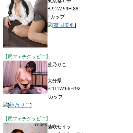
東京都 O型
B:91W:59H:88
Fカップ
渡辺美羽
[
]
【尻フェチグラビア】
藍乃りこ
--
大分県 --
B:111W:66H:92
Iカップ
藍乃りこ
[
]
【尻フェチグラビア】
藤咲セイラ