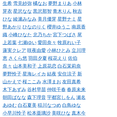
生希
雪見紗弥
橘なお
夢野まりあ
小林
芽衣
星沢なな
黒沢那智
青木りん
秋吉
ひな
綾瀬みなみ
美月優芽
星野ナミ
星
野あかり
ひなのりく
櫻井ゆうこ
南原香
織
小峰ひなた
北乃ちか
宮下つばさ
尾
上若葉
七瀬ゆい
愛田奈々
牧原れい子
蓮実クレア
咲夜由愛
小林ひとみ
立川理
恵
さくら悠
羽田夕夏
桜花えり
佐伯
奈々
山本美和子
上原花恋
白石茉莉奈
夢野怜子
星海レイカ
結夜
安住涼子
新
山かえで
桜ここみ
水澤まお
友田真希
木下あずみ
谷村早苗
仲咲千春
春原未来
朝田ばなな
森下理音
宇都宮しをん
瀬名
あゆむ
白石夏美
稲川なつめ
白鳥ゆな
小早川怜子
松本亜璃沙
美咲ひな
真木今