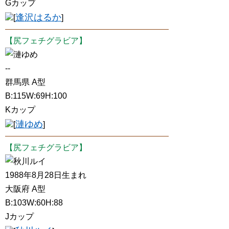
Gカップ
逢沢はるか
[
]
【尻フェチグラビア】
漣ゆめ
--
群馬県 A型
B:115W:69H:100
Kカップ
漣ゆめ
[
]
【尻フェチグラビア】
秋川ルイ
1988年8月28日生まれ
大阪府 A型
B:103W:60H:88
Jカップ