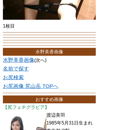
1枚目
水野美香画像
水野美香画像
(次へ)
名前で探す
お尻検索
お尻画像 尻山岳 TOPへ
おすすめ画像
【尻フェチグラビア】
渡辺美羽
1985年5月31日生まれ