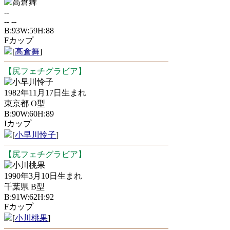
高倉舞
--
-- --
B:93W:59H:88
Fカップ
[
高倉舞
]
【尻フェチグラビア】
小早川怜子
1982年11月17日生まれ
東京都 O型
B:90W:60H:89
Iカップ
[
小早川怜子
]
【尻フェチグラビア】
小川桃果
1990年3月10日生まれ
千葉県 B型
B:91W:62H:92
Fカップ
[
小川桃果
]