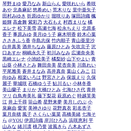
琴野まゆ
愛乃なみ
新山らん
愛咲れいら
希咲
あや
北条麻妃
悠希めい
荒木りな
里中亜矢子
田村みゆき
折原ゆかり
堀咲りあ
塚田詩織
楓
姫輝
高倉舞
紫彩乃
大石もえ
村西まりな
橘
エレナ
松下美雪
高瀬七海
松永ちえり
北原多
香子
事原みゆ
美月ゆう子
麻木明香
鈴木心葉
ささきふう香
寺島志保
竹内順子
青山亜里沙
白井真美
酒井ちなみ
藤原ひとみ
矢吹京子
沢
口あすか
桐嶋永久子
初川みなみ
広瀬奈央美
黒崎エレナ
小池絵美子
橘梨紗
山下やよい
青
山葵
小林さとみ
舞田奈美
星杏奈美
川島れい
平尾雅美
蒼井まなみ
高井真奈
葉山くみこ
日
向ゆみ
相楽いろは
野宮さとみ
保坂えり
久保
麗子
華城咲
石橋ゆう子
鮎川るい
小林冬香
美山蘭子
まりか
大橋ひとみ
七海ひさ代
青井
マリ
白鳥寿美礼
藤下梨花
萩原めぐ
時越芙美
江
井上千尋
笹山希
星野来夢
美月しのぶ
小
泉麻由
愛実
美神さゆり
花野真衣
彩名杏子
葉月奈穂
風子
さくらい葉菜
高橋美緒
七海そ
ら
@YOU
伊原詩織
岸川ひろみ
浜咲恵利
平
山みな
緒川凛
桃乃誉
波風きら
八木あずさ