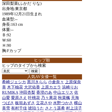
深田梨菜(ふかだ りな)
出身地:東京都
1989年12月21日生まれ
血液型:--
身長:163 cm
体重:--
Ｂ:92
Ｗ:60
Ｈ:90
胸:Fカップ
ヒップ順
ヒップのタイプから検索
人気AV女優一覧
希崎ジェシカ
黒川きらら
小倉奈々
上原保奈
美
木下柚花
大沢佑香
上原カエラ
浜崎りお
RUMIKA
沖田杏梨
香澄のあ
中山エリス
佐
山愛
愛原さえ
叶桃花
乃々果花
秋菜楓
天海
つばさ
板垣あずさ
立花さや
水野つかさ
横山
美雪
有村千佳
琥珀うた
さとう遥希
村上涼子