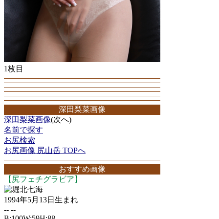
1枚目
深田梨菜画像
深田梨菜画像
(次へ)
名前で探す
お尻検索
お尻画像 尻山岳 TOPへ
おすすめ画像
【尻フェチグラビア】
堀北七海
1994年5月13日生まれ
-- --
B:100W:59H:88