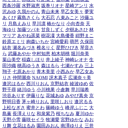
西条沙羅
水野淑恵
坂巻リオナ
星崎アンリ
水
沢みゆ
久我かのん
青山未来
早乙女美々
夢実
あくび
霧島さくら
大石忍
八束みこと
沙藤ユ
リ
月島えみり
早川凛
椿かなり
小向杏奈
天
海ゆり
加藤ツバキ
甘良しずく
夕樹あさひ
林
マリア
あやね遥菜
樹花凜
大島優香
紺野まこ
鈴原エミリ
絢森いちか
宮崎愛莉
萌芭
久保田
結衣
瀬名みづき
椎名りく
星野ひびき
琴音さ
ら
武藤あやか
中村知恵
柏木胡桃
堀川奈美
葉山美空
稲森しほり
井上綾子
神崎レオナ
生
田沙織
穂高ゆうき
森はるら
七瀬かすみ
三上
翔子
七原あかり
青木美里
小西みか
早乙女あ
りさ
仲間麗奈
NAOMI
冴木真子
広瀬奈々美
逢沢はるか
西川りおん
京野結衣
綾波ゆめ
佐
野千尋
緒川ゆう
小川桃果
小倉舞
早川瑞希
渋谷ありす
伊藤りな
花城あゆ
みやび真央
京
野明日香
茅ヶ崎りおん
里咲しおり
逢沢るる
上松なぎさ
蜜井とわ
篠崎ゆう
峰岸ふじこ
大
島薫
長澤えりな
和泉紫乃
桜ちなみ
夏川ゆか
天野小雪
藤咲セイラ
牧瀬愛
宮野ゆかな
みお
り舞
立花はるみ
園田みおん
南澤ゆりえ
三井