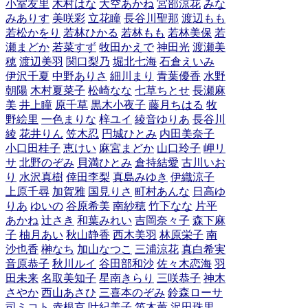
小室友里
木村はな
大空あかね
宮部涼花
みな
みありす
美咲彩
立花瞳
長谷川聖那
渡辺もも
若松かをり
若林ひかる
若林もも
若林美保
若
瀬まどか
若菜すず
牧田かえで
神田光
渡瀬美
穂
渡辺美羽
関口梨乃
堀北七海
石倉えいみ
伊沢千夏
中野ありさ
細川まり
青葉優香
水野
朝陽
木村夏菜子
松崎なな
七草ちとせ
長瀬麻
美
井上瞳
原千草
黒木小夜子
藤月ちはる
牧
野絵里
一色まりな
梓ユイ
綾音ゆりあ
長谷川
綾
花井りん
笠木忍
円城ひとみ
内田美奈子
小口田桂子
恵けい
麻宮まどか
山口玲子
岬リ
サ
北野のぞみ
貝満ひとみ
倉持結愛
古川いお
り
水沢真樹
倖田李梨
真島みゆき
伊織涼子
上原千尋
加賀雅
国見りさ
町村あんな
日高ゆ
りあ
ゆいの
谷原希美
南紗穂
竹下なな
片平
あかね
辻さき
和葉みれい
吉岡奈々子
森下麻
子
柚月あい
秋山静香
西木美羽
林原栄子
南
沙也香
榊なち
加山なつこ
三浦涼花
真白希実
音原恭子
秋川ルイ
谷田部和沙
佐々木恋海
羽
田未来
名取美知子
星南きらり
三咲恭子
神木
さやか
西山あさひ
三喜本のぞみ
鈴森ローサ
司ミコト
赤根京
叶紀美子
笛木薫
沢田珠里