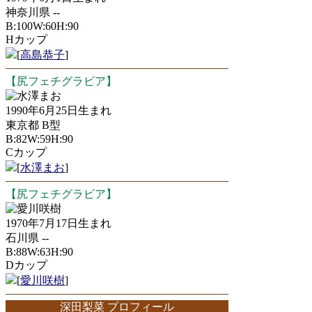
神奈川県 --
B:100W:60H:90
Hカップ
[
高島恭子
]
【尻フェチグラビア】
水澤まお
1990年6月25日生まれ
東京都 B型
B:82W:59H:90
Cカップ
[
水澤まお
]
【尻フェチグラビア】
愛川咲樹
1970年7月17日生まれ
石川県 --
B:88W:63H:90
Dカップ
[
愛川咲樹
]
深田梨菜 プロフィール