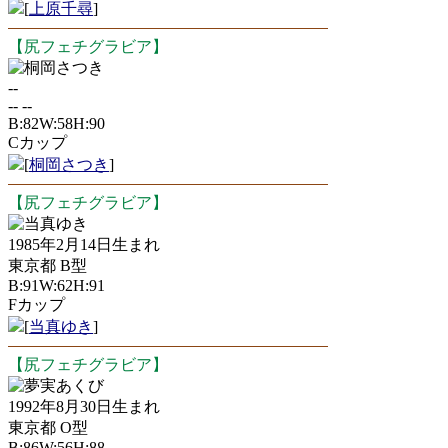
[
上原千尋
]
【尻フェチグラビア】
桐岡さつき
--
-- --
B:82W:58H:90
Cカップ
[
桐岡さつき
]
【尻フェチグラビア】
当真ゆき
1985年2月14日生まれ
東京都 B型
B:91W:62H:91
Fカップ
[
当真ゆき
]
【尻フェチグラビア】
夢実あくび
1992年8月30日生まれ
東京都 O型
B:86W:56H:88