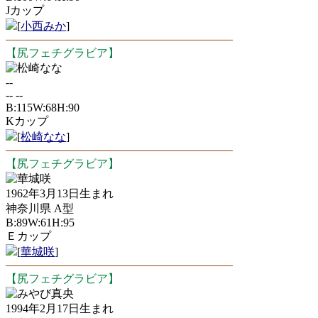
Jカップ
[
小西みか
]
【尻フェチグラビア】
松崎なな
--
-- --
B:115W:68H:90
Kカップ
[
松崎なな
]
【尻フェチグラビア】
華城咲
1962年3月13日生まれ
神奈川県 A型
B:89W:61H:95
Ｅカップ
[
華城咲
]
【尻フェチグラビア】
みやび真央
1994年2月17日生まれ