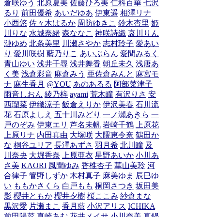
倉咲ゆう
北原夏美
佐藤ひろ美
仁科百華
七沢
るり
前田優希
あいだゆあ
伊東遥
相澤リナ
小西悠
佐々木はるか
周防ゆきこ
鈴木杏里
姫
川りな
水城奈緒
森ななこ
神咲詩織
哀川りん
漣ゆめ
北条美里
川瀬さやか
志村玲子
愛あい
り
愛川咲樹
藍乃りこ
あいぶらん
愛間みるく
青山ゆい
浅井千尋
浅井舞香
朝丘未久
浅唐あ
く美
浅倉彩音
麻倉みう
亜佐倉みんと
麻宮モ
ナ
麻生香月
@YOU
あのあるる
阿部菜津子
雨音しおん
綾乃梓
ayami
荒木瞳
有沢りさ
安
西瑠菜
伊織涼子
飯倉えりか
伊沢美春
石川流
花
石原よしえ
五十川みどり
一ノ瀬あきら
一
戸のぞみ
伊東エリ
芦名未帆
岩崎千鶴
上原花
上原リナ
内田真由
大塚咲
大隈恵令奈
鶴田か
な
桐谷ユリア
長澤あずさ
羽月希
北川瞳
及
川奈央
大堀香奈
上原亜衣
星野あいか
小川あ
さ美
KAORI
風間ゆみ
香椎杏子
華山美玲
河
合律子
管野しずか
木村真子
麻美ゆま
辰巳ゆ
い
ももかさくら
白戸もも
桐岡さつき
坂田美
影
櫻井ともか
櫻井夕樹
桜ここみ
紗倉まな
黒沢愛
片瀬まこ
香月藍
小沢アリス
ICHIKA
前田陽菜
真崎あむ
花井メイサ
小川奈美
真鍋