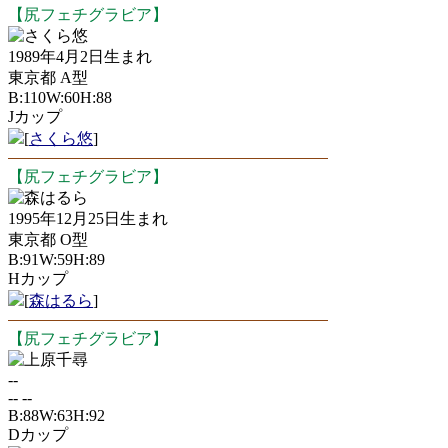
【尻フェチグラビア】
さくら悠
1989年4月2日生まれ
東京都 A型
B:110W:60H:88
Jカップ
[
さくら悠
]
【尻フェチグラビア】
森はるら
1995年12月25日生まれ
東京都 O型
B:91W:59H:89
Hカップ
[
森はるら
]
【尻フェチグラビア】
上原千尋
--
-- --
B:88W:63H:92
Dカップ