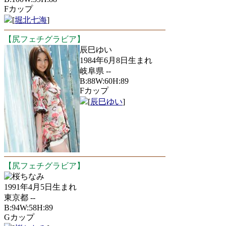
Fカップ
[
堀北七海
]
【尻フェチグラビア】
辰巳ゆい
1984年6月8日生まれ
岐阜県 --
B:88W:60H:89
Fカップ
[
辰巳ゆい
]
【尻フェチグラビア】
桜ちなみ
1991年4月5日生まれ
東京都 --
B:94W:58H:89
Gカップ