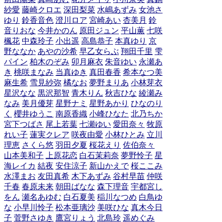
紗愛
藤崎クロエ
深田梨菜
水嶋あずみ
女池さ
ゆり
鈴香音色
澄川ロア
宮崎あい
杏美月
鈴
音りおな
今井かのん
原田ジュン
平山薫
七咲
楓花
中森玲子
小出遥
高島恭子
本真ゆり
京
野ななか
あやの沙希
早乙女らぶ
翔田千里
雫
パイン
柏木のぞみ
卯月麻衣
朱音ゆい
永瀬あ
き
桃咲まなみ
当真ゆき
真田春香
希本なつ美
麻生希
雪見紗弥
橘なお
夢野まりあ
小林芽衣
星沢なな
黒沢那智
青木りん
秋吉ひな
綾瀬み
なみ
美月優芽
星野ナミ
星野あかり
ひなのり
く
櫻井ゆうこ
南原香織
小峰ひなた
北乃ちか
宮下つばさ
尾上若葉
七瀬ゆい
愛田奈々
牧原
れい子
蓮実クレア
咲夜由愛
小林ひとみ
立川
理恵
さくら悠
羽田夕夏
桜花えり
佐伯奈々
山本美和子
上原花恋
白石茉莉奈
夢野怜子
星
海レイカ
結夜
安住涼子
新山かえで
桜ここみ
水澤まお
友田真希
木下あずみ
谷村早苗
仲咲
千春
春原未来
朝田ばなな
森下理音
宇都宮し
をん
瀬名あゆむ
白石夏美
稲川なつめ
白鳥ゆ
な
小早川怜子
松本亜璃沙
美咲ひな
真木今日
子
菅野さゆき
鷹宮りょう
北島玲
遥めぐみ