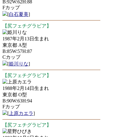
B:92W:62H:88
Fカップ
[
白石夏美
]
【尻フェチグラビア】
姫川りな
1987年2月13日生まれ
東京都 A型
B:85W:57H:87
Cカップ
[
姫川りな
]
【尻フェチグラビア】
上原カエラ
1988年2月14日生まれ
東京都 O型
B:90W:63H:94
Fカップ
[
上原カエラ
]
【尻フェチグラビア】
星野ひびき