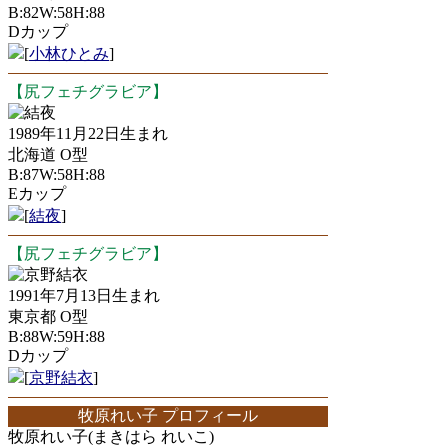
B:82W:58H:88
Dカップ
[
小林ひとみ
]
【尻フェチグラビア】
結夜
1989年11月22日生まれ
北海道 O型
B:87W:58H:88
Eカップ
[
結夜
]
【尻フェチグラビア】
京野結衣
1991年7月13日生まれ
東京都 O型
B:88W:59H:88
Dカップ
[
京野結衣
]
牧原れい子 プロフィール
牧原れい子(まきはら れいこ)