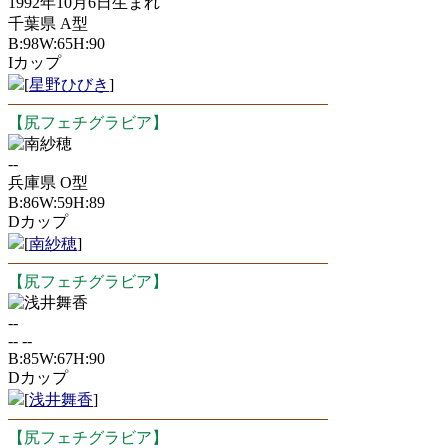
1992年10月6日生まれ
千葉県 A型
B:98W:65H:90
Iカップ
[
星野ひびき
]
【尻フェチグラビア】
南紗穂
--
兵庫県 O型
B:86W:59H:89
Dカップ
[
南紗穂
]
【尻フェチグラビア】
浅井舞香
--
-- --
B:85W:67H:90
Dカップ
[
浅井舞香
]
【尻フェチグラビア】