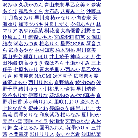
沢みゆ
久我かのん
青山未来
早乙女美々
夢実
あくび
霧島さくら
大石忍
八束みこと
沙藤ユ
リ
月島えみり
早川凛
椿かなり
小向杏奈
天
海ゆり
加藤ツバキ
甘良しずく
夕樹あさひ
林
マリア
あやね遥菜
樹花凜
大島優香
紺野まこ
鈴原エミリ
絢森いちか
宮崎愛莉
萌芭
久保田
結衣
瀬名みづき
椎名りく
星野ひびき
琴音さ
ら
武藤あやか
中村知恵
柏木胡桃
堀川奈美
葉山美空
稲森しほり
井上綾子
神崎レオナ
生
田沙織
穂高ゆうき
森はるら
七瀬かすみ
三上
翔子
七原あかり
青木美里
小西みか
早乙女あ
りさ
仲間麗奈
NAOMI
冴木真子
広瀬奈々美
逢沢はるか
西川りおん
京野結衣
綾波ゆめ
佐
野千尋
緒川ゆう
小川桃果
小倉舞
早川瑞希
渋谷ありす
伊藤りな
花城あゆ
みやび真央
京
野明日香
茅ヶ崎りおん
里咲しおり
逢沢るる
上松なぎさ
蜜井とわ
篠崎ゆう
峰岸ふじこ
大
島薫
長澤えりな
和泉紫乃
桜ちなみ
夏川ゆか
天野小雪
藤咲セイラ
牧瀬愛
宮野ゆかな
みお
り舞
立花はるみ
園田みおん
南澤ゆりえ
三井
茜
本間麗花
彩佳リリス
あすか光希
浅田結梨