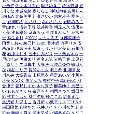
るり
前田優希
あいだゆあ
伊東遥
相澤リナ
小西悠
佐々木はるか
周防ゆきこ
鈴木杏里
姫
川りな
水城奈緒
森ななこ
神咲詩織
哀川りん
漣ゆめ
北条美里
川瀬さやか
志村玲子
愛あい
り
愛川咲樹
藍乃りこ
あいぶらん
愛間みるく
青山ゆい
浅井千尋
浅井舞香
朝丘未久
浅唐あ
く美
浅倉彩音
麻倉みう
亜佐倉みんと
麻宮モ
ナ
麻生香月
@YOU
あのあるる
阿部菜津子
雨音しおん
綾乃梓
ayami
荒木瞳
有沢りさ
安
西瑠菜
伊織涼子
飯倉えりか
伊沢美春
石川流
花
石原よしえ
五十川みどり
一ノ瀬あきら
一
戸のぞみ
伊東エリ
芦名未帆
岩崎千鶴
上原花
上原リナ
内田真由
大塚咲
大隈恵令奈
鶴田か
な
桐谷ユリア
長澤あずさ
羽月希
北川瞳
及
川奈央
大堀香奈
上原亜衣
星野あいか
小川あ
さ美
KAORI
風間ゆみ
香椎杏子
華山美玲
河
合律子
管野しずか
木村真子
麻美ゆま
辰巳ゆ
い
ももかさくら
白戸もも
桐岡さつき
坂田美
影
櫻井ともか
櫻井夕樹
桜ここみ
紗倉まな
黒沢愛
片瀬まこ
香月藍
小沢アリス
ICHIKA
前田陽菜
真崎あむ
花井メイサ
小川奈美
真鍋
紗愛
藤崎クロエ
深田梨菜
水嶋あずみ
女池さ