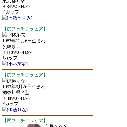
東京都 O型
B:84W:58H:89
Dカップ
[
七瀬かすみ
]
【尻フェチグラビア】
小林芽衣
1983年12月6日生まれ
茨城県 --
B:110W:66H:99
Jカップ
[
小林芽衣
]
【尻フェチグラビア】
伊藤りな
1993年9月26日生まれ
神奈川県 A型
B:88W:60H:90
Fカップ
[
伊藤りな
]
【尻フェチグラビア】
京野ななか