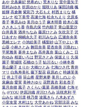
あや
北条麻妃
悠希めい
荒木りな
里中亜矢子
田村みゆき
折原ゆかり
堀咲りあ
塚田詩織
楓
姫輝
高倉舞
紫彩乃
大石もえ
村西まりな
橘
エレナ
松下美雪
高瀬七海
松永ちえり
北原多
香子
事原みゆ
美月ゆう子
麻木明香
鈴木心葉
ささきふう香
寺島志保
竹内順子
青山亜里沙
白井真美
酒井ちなみ
藤原ひとみ
矢吹京子
沢
口あすか
桐嶋永久子
初川みなみ
広瀬奈央美
黒崎エレナ
小池絵美子
橘梨紗
山下やよい
青
山葵
小林さとみ
舞田奈美
星杏奈美
川島れい
平尾雅美
蒼井まなみ
高井真奈
葉山くみこ
日
向ゆみ
相楽いろは
野宮さとみ
保坂えり
久保
麗子
華城咲
石橋ゆう子
鮎川るい
小林冬香
美山蘭子
まりか
大橋ひとみ
七海ひさ代
青井
マリ
白鳥寿美礼
藤下梨花
萩原めぐ
時越芙美
江
井上千尋
笹山希
星野来夢
美月しのぶ
小
泉麻由
愛実
美神さゆり
花野真衣
彩名杏子
葉月奈穂
風子
さくらい葉菜
高橋美緒
七海そ
ら
@YOU
伊原詩織
岸川ひろみ
浜咲恵利
平
山みな
緒川凛
桃乃誉
波風きら
八木あずさ
小室友里
木村はな
大空あかね
宮部涼花
みな