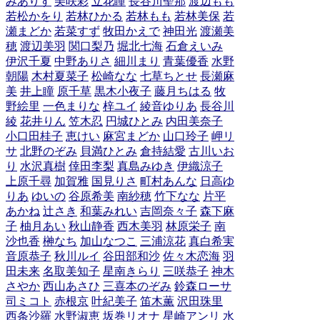
みありす
美咲彩
立花瞳
長谷川聖那
渡辺もも
若松かをり
若林ひかる
若林もも
若林美保
若
瀬まどか
若菜すず
牧田かえで
神田光
渡瀬美
穂
渡辺美羽
関口梨乃
堀北七海
石倉えいみ
伊沢千夏
中野ありさ
細川まり
青葉優香
水野
朝陽
木村夏菜子
松崎なな
七草ちとせ
長瀬麻
美
井上瞳
原千草
黒木小夜子
藤月ちはる
牧
野絵里
一色まりな
梓ユイ
綾音ゆりあ
長谷川
綾
花井りん
笠木忍
円城ひとみ
内田美奈子
小口田桂子
恵けい
麻宮まどか
山口玲子
岬リ
サ
北野のぞみ
貝満ひとみ
倉持結愛
古川いお
り
水沢真樹
倖田李梨
真島みゆき
伊織涼子
上原千尋
加賀雅
国見りさ
町村あんな
日高ゆ
りあ
ゆいの
谷原希美
南紗穂
竹下なな
片平
あかね
辻さき
和葉みれい
吉岡奈々子
森下麻
子
柚月あい
秋山静香
西木美羽
林原栄子
南
沙也香
榊なち
加山なつこ
三浦涼花
真白希実
音原恭子
秋川ルイ
谷田部和沙
佐々木恋海
羽
田未来
名取美知子
星南きらり
三咲恭子
神木
さやか
西山あさひ
三喜本のぞみ
鈴森ローサ
司ミコト
赤根京
叶紀美子
笛木薫
沢田珠里
西条沙羅
水野淑恵
坂巻リオナ
星崎アンリ
水