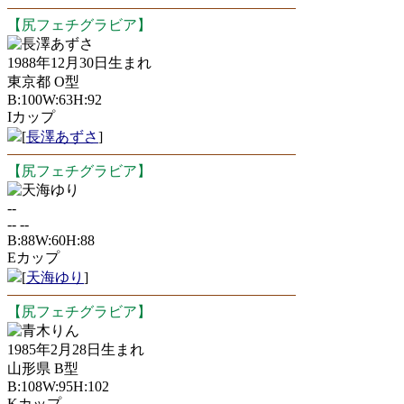
【尻フェチグラビア】
長澤あずさ
1988年12月30日生まれ
東京都 O型
B:100W:63H:92
Iカップ
[
長澤あずさ
]
【尻フェチグラビア】
天海ゆり
--
-- --
B:88W:60H:88
Eカップ
[
天海ゆり
]
【尻フェチグラビア】
青木りん
1985年2月28日生まれ
山形県 B型
B:108W:95H:102
Kカップ