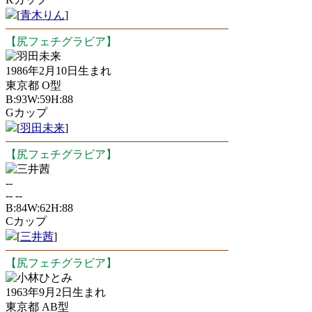
[
青木りん
]
【尻フェチグラビア】
羽田未来
1986年2月10日生まれ
東京都 O型
B:93W:59H:88
Gカップ
[
羽田未来
]
【尻フェチグラビア】
三井茜
--
-- --
B:84W:62H:88
Cカップ
[
三井茜
]
【尻フェチグラビア】
小林ひとみ
1963年9月2日生まれ
東京都 AB型