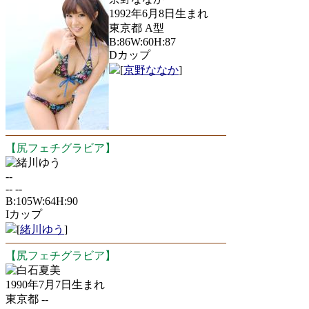
1992年6月8日生まれ
東京都 A型
B:86W:60H:87
Dカップ
[
京野ななか
]
【尻フェチグラビア】
緒川ゆう
--
-- --
B:105W:64H:90
Iカップ
[
緒川ゆう
]
【尻フェチグラビア】
白石夏美
1990年7月7日生まれ
東京都 --