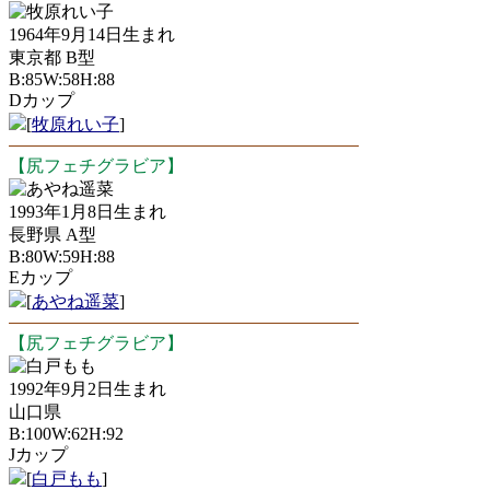
牧原れい子
1964年9月14日生まれ
東京都 B型
B:85W:58H:88
Dカップ
[
牧原れい子
]
【尻フェチグラビア】
あやね遥菜
1993年1月8日生まれ
長野県 A型
B:80W:59H:88
Eカップ
[
あやね遥菜
]
【尻フェチグラビア】
白戸もも
1992年9月2日生まれ
山口県
B:100W:62H:92
Jカップ
[
白戸もも
]