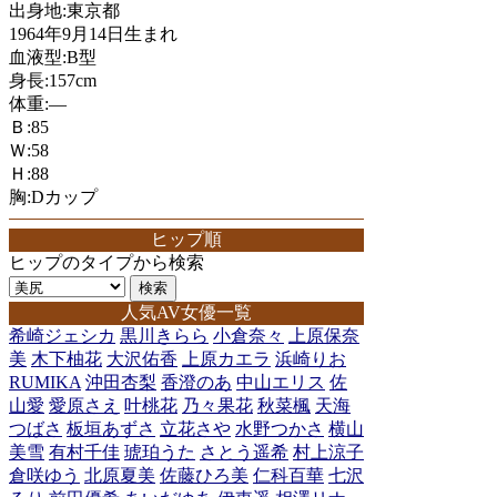
出身地:東京都
1964年9月14日生まれ
血液型:B型
身長:157cm
体重:―
Ｂ:85
Ｗ:58
Ｈ:88
胸:Dカップ
ヒップ順
ヒップのタイプから検索
人気AV女優一覧
希崎ジェシカ
黒川きらら
小倉奈々
上原保奈
美
木下柚花
大沢佑香
上原カエラ
浜崎りお
RUMIKA
沖田杏梨
香澄のあ
中山エリス
佐
山愛
愛原さえ
叶桃花
乃々果花
秋菜楓
天海
つばさ
板垣あずさ
立花さや
水野つかさ
横山
美雪
有村千佳
琥珀うた
さとう遥希
村上涼子
倉咲ゆう
北原夏美
佐藤ひろ美
仁科百華
七沢