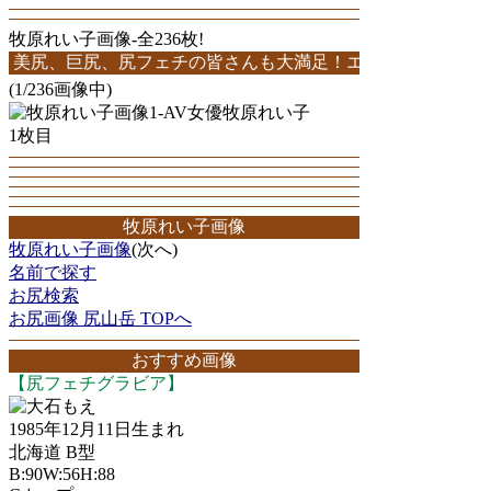
牧原れい子画像-全236枚!
、巨尻、尻フェチの皆さんも大満足！エロ画像多数！236枚中1
(1/236画像中)
1枚目
牧原れい子画像
牧原れい子画像
(次へ)
名前で探す
お尻検索
お尻画像 尻山岳 TOPへ
おすすめ画像
【尻フェチグラビア】
大石もえ
1985年12月11日生まれ
北海道 B型
B:90W:56H:88