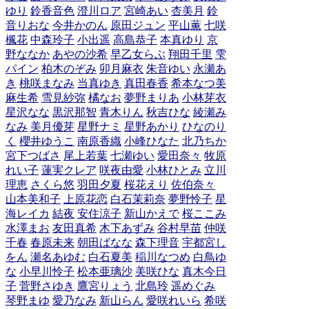
ゆり
鈴香音色
澄川ロア
宮崎あい
杏美月
鈴
音りおな
今井かのん
原田ジュン
平山薫
七咲
楓花
中森玲子
小出遥
高島恭子
本真ゆり
京
野ななか
あやの沙希
早乙女らぶ
翔田千里
雫
パイン
柏木のぞみ
卯月麻衣
朱音ゆい
永瀬あ
き
桃咲まなみ
当真ゆき
真田春香
希本なつ美
麻生希
雪見紗弥
橘なお
夢野まりあ
小林芽衣
星沢なな
黒沢那智
青木りん
秋吉ひな
綾瀬み
なみ
美月優芽
星野ナミ
星野あかり
ひなのり
く
櫻井ゆうこ
南原香織
小峰ひなた
北乃ちか
宮下つばさ
尾上若葉
七瀬ゆい
愛田奈々
牧原
れい子
蓮実クレア
咲夜由愛
小林ひとみ
立川
理恵
さくら悠
羽田夕夏
桜花えり
佐伯奈々
山本美和子
上原花恋
白石茉莉奈
夢野怜子
星
海レイカ
結夜
安住涼子
新山かえで
桜ここみ
水澤まお
友田真希
木下あずみ
谷村早苗
仲咲
千春
春原未来
朝田ばなな
森下理音
宇都宮し
をん
瀬名あゆむ
白石夏美
稲川なつめ
白鳥ゆ
な
小早川怜子
松本亜璃沙
美咲ひな
真木今日
子
菅野さゆき
鷹宮りょう
北島玲
遥めぐみ
琴野まゆ
愛乃なみ
新山らん
愛咲れいら
希咲