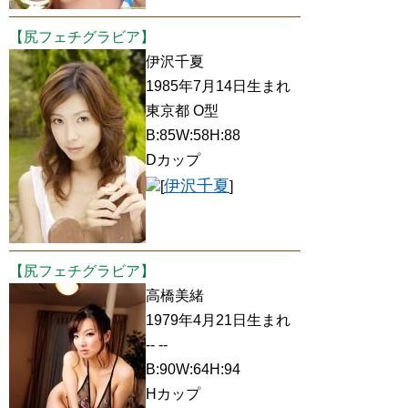
【尻フェチグラビア】
伊沢千夏
1985年7月14日生まれ
東京都 O型
B:85W:58H:88
Dカップ
伊沢千夏
[
]
【尻フェチグラビア】
高橋美緒
1979年4月21日生まれ
-- --
B:90W:64H:94
Hカップ