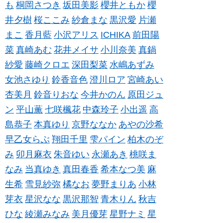
も
桐岡さつき
坂田美影
櫻井ともか
櫻
井夕樹
桜ここみ
紗倉まな
黒沢愛
片瀬
まこ
香月藍
小沢アリス
ICHIKA
前田陽
菜
真崎あむ
花井メイサ
小川奈美
真鍋
紗愛
藤崎クロエ
深田梨菜
水嶋あずみ
女池さゆり
鈴香音色
澄川ロア
宮崎あい
杏美月
鈴音りおな
今井かのん
原田ジュ
ン
平山薫
七咲楓花
中森玲子
小出遥
高
島恭子
本真ゆり
京野ななか
あやの沙希
早乙女らぶ
翔田千里
雫パイン
柏木のぞ
み
卯月麻衣
朱音ゆい
永瀬あき
桃咲ま
なみ
当真ゆき
真田春香
希本なつ美
麻
生希
雪見紗弥
橘なお
夢野まりあ
小林
芽衣
星沢なな
黒沢那智
青木りん
秋吉
ひな
綾瀬みなみ
美月優芽
星野ナミ
星