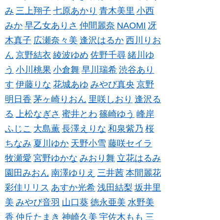
み
三上翔子
七原あかり
青木美里
小西
みか
早乙女ありさ
仲間麗奈
NAOMI
冴
木真子
広瀬奈々美
逢沢はるか
西川りお
ん
京野結衣
綾波ゆめ
佐野千尋
緒川ゆ
う
小川桃果
小倉舞
早川瑞希
渋谷あり
す
伊藤りな
花城あゆ
みやび真央
京野
明日香
茅ヶ崎りおん
里咲しおり
逢沢る
る
上松なぎさ
蜜井とわ
篠崎ゆう
峰岸
ふじこ
大島薫
長澤えりな
和泉紫乃
桜
ちなみ
夏川ゆか
天野小雪
藤咲セイラ
牧瀬愛
宮野ゆかな
みおり舞
立花はるみ
園田みおん
南澤ゆりえ
三井茜
本間麗花
彩佳リリス
あすか光希
浅田結梨
坂井里
美
みやび音羽
山口葵
徳永亜美
水野美
香
仲丘たまき
神崎久美
宇佐木もも
三