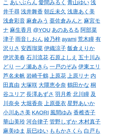
こ
あいぶらん
愛間みるく
青山ゆい
浅
井千尋
浅井舞香
朝丘未久
浅唐あく美
浅倉彩音
麻倉みう
亜佐倉みんと
麻宮モ
ナ
麻生香月
@YOU
あのあるる
阿部菜
津子
雨音しおん
綾乃梓
ayami
荒木瞳
有
沢りさ
安西瑠菜
伊織涼子
飯倉えりか
伊沢美春
石川流花
石原よしえ
五十川み
どり
一ノ瀬あきら
一戸のぞみ
伊東エリ
芦名未帆
岩崎千鶴
上原花
上原リナ
内
田真由
大塚咲
大隈恵令奈
鶴田かな
桐
谷ユリア
長澤あずさ
羽月希
北川瞳
及
川奈央
大堀香奈
上原亜衣
星野あいか
小川あさ美
KAORI
風間ゆみ
香椎杏子
華山美玲
河合律子
管野しずか
木村真子
麻美ゆま
辰巳ゆい
ももかさくら
白戸も