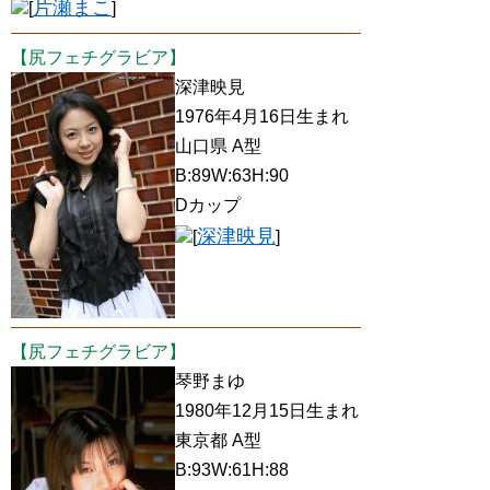
片瀬まこ
[
]
【尻フェチグラビア】
深津映見
1976年4月16日生まれ
山口県 A型
B:89W:63H:90
Dカップ
深津映見
[
]
【尻フェチグラビア】
琴野まゆ
1980年12月15日生まれ
東京都 A型
B:93W:61H:88