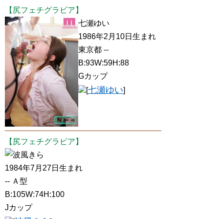
【尻フェチグラビア】
七瀬ゆい
1986年2月10日生まれ
東京都 --
B:93W:59H:88
Gカップ
七瀬ゆい
[
]
【尻フェチグラビア】
波風きら
1984年7月27日生まれ
-- Ａ型
B:105W:74H:100
Jカップ