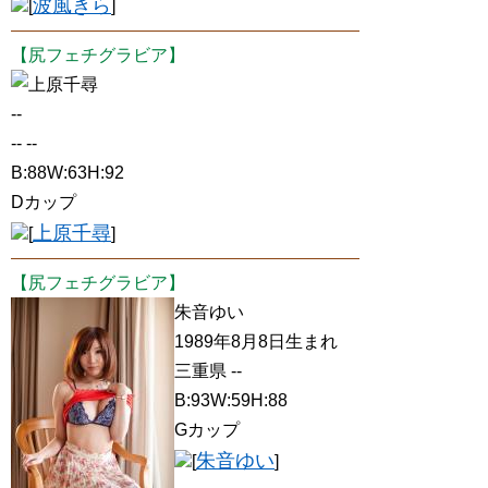
波風きら
[
]
【尻フェチグラビア】
上原千尋
--
-- --
B:88W:63H:92
Dカップ
上原千尋
[
]
【尻フェチグラビア】
朱音ゆい
1989年8月8日生まれ
三重県 --
B:93W:59H:88
Gカップ
朱音ゆい
[
]