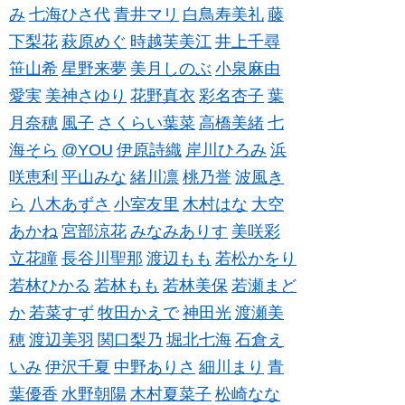
み
七海ひさ代
青井マリ
白鳥寿美礼
藤
下梨花
萩原めぐ
時越芙美江
井上千尋
笹山希
星野来夢
美月しのぶ
小泉麻由
愛実
美神さゆり
花野真衣
彩名杏子
葉
月奈穂
風子
さくらい葉菜
高橋美緒
七
海そら
@YOU
伊原詩織
岸川ひろみ
浜
咲恵利
平山みな
緒川凛
桃乃誉
波風き
ら
八木あずさ
小室友里
木村はな
大空
あかね
宮部涼花
みなみありす
美咲彩
立花瞳
長谷川聖那
渡辺もも
若松かをり
若林ひかる
若林もも
若林美保
若瀬まど
か
若菜すず
牧田かえで
神田光
渡瀬美
穂
渡辺美羽
関口梨乃
堀北七海
石倉え
いみ
伊沢千夏
中野ありさ
細川まり
青
葉優香
水野朝陽
木村夏菜子
松崎なな