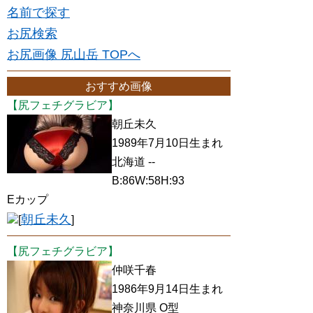
名前で探す
お尻検索
お尻画像 尻山岳 TOPへ
おすすめ画像
【尻フェチグラビア】
朝丘未久
1989年7月10日生まれ
北海道 --
B:86W:58H:93
Eカップ
朝丘未久
[
]
【尻フェチグラビア】
仲咲千春
1986年9月14日生まれ
神奈川県 O型