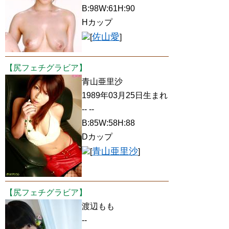
B:98W:61H:90
Hカップ
佐山愛
[
]
【尻フェチグラビア】
青山亜里沙
1989年03月25日生まれ
-- --
B:85W:58H:88
Dカップ
青山亜里沙
[
]
【尻フェチグラビア】
渡辺もも
--