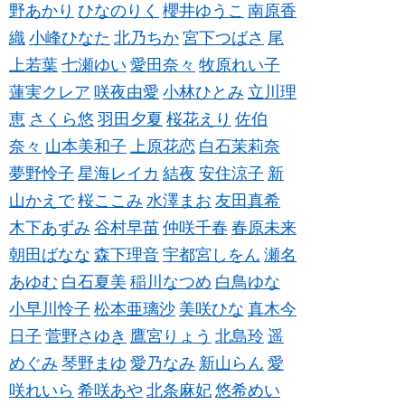
野あかり
ひなのりく
櫻井ゆうこ
南原香
織
小峰ひなた
北乃ちか
宮下つばさ
尾
上若葉
七瀬ゆい
愛田奈々
牧原れい子
蓮実クレア
咲夜由愛
小林ひとみ
立川理
恵
さくら悠
羽田夕夏
桜花えり
佐伯
奈々
山本美和子
上原花恋
白石茉莉奈
夢野怜子
星海レイカ
結夜
安住涼子
新
山かえで
桜ここみ
水澤まお
友田真希
木下あずみ
谷村早苗
仲咲千春
春原未来
朝田ばなな
森下理音
宇都宮しをん
瀬名
あゆむ
白石夏美
稲川なつめ
白鳥ゆな
小早川怜子
松本亜璃沙
美咲ひな
真木今
日子
菅野さゆき
鷹宮りょう
北島玲
遥
めぐみ
琴野まゆ
愛乃なみ
新山らん
愛
咲れいら
希咲あや
北条麻妃
悠希めい