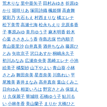
荒木りな
里中亜矢子
田村みゆき
折原ゆ
かり
堀咲りあ
塚田詩織
楓姫輝
高倉舞
紫彩乃
大石もえ
村西まりな
橘エレナ
松下美雪
高瀬七海
松永ちえり
北原多香
子
事原みゆ
美月ゆう子
麻木明香
鈴木
心葉
ささきふう香
寺島志保
竹内順子
青山亜里沙
白井真美
酒井ちなみ
藤原ひ
とみ
矢吹京子
沢口あすか
桐嶋永久子
初川みなみ
広瀬奈央美
黒崎エレナ
小池
絵美子
橘梨紗
山下やよい
青山葵
小林
さとみ
舞田奈美
星杏奈美
川島れい
平
尾雅美
蒼井まなみ
高井真奈
葉山くみこ
日向ゆみ
相楽いろは
野宮さとみ
保坂え
り
久保麗子
華城咲
石橋ゆう子
鮎川る
い
小林冬香
美山蘭子
まりか
大橋ひと