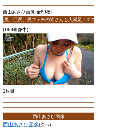
西山あさひ画像-全89枚!
尻、尻フェチの皆さんも大満足！エロ画像多数！89枚中1ページ
(1/89画像中)
1枚目
西山あさひ画像
西山あさひ画像
(次へ)