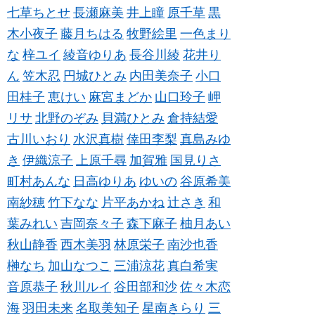
七草ちとせ
長瀬麻美
井上瞳
原千草
黒
木小夜子
藤月ちはる
牧野絵里
一色まり
な
梓ユイ
綾音ゆりあ
長谷川綾
花井り
ん
笠木忍
円城ひとみ
内田美奈子
小口
田桂子
恵けい
麻宮まどか
山口玲子
岬
リサ
北野のぞみ
貝満ひとみ
倉持結愛
古川いおり
水沢真樹
倖田李梨
真島みゆ
き
伊織涼子
上原千尋
加賀雅
国見りさ
町村あんな
日高ゆりあ
ゆいの
谷原希美
南紗穂
竹下なな
片平あかね
辻さき
和
葉みれい
吉岡奈々子
森下麻子
柚月あい
秋山静香
西木美羽
林原栄子
南沙也香
榊なち
加山なつこ
三浦涼花
真白希実
音原恭子
秋川ルイ
谷田部和沙
佐々木恋
海
羽田未来
名取美知子
星南きらり
三