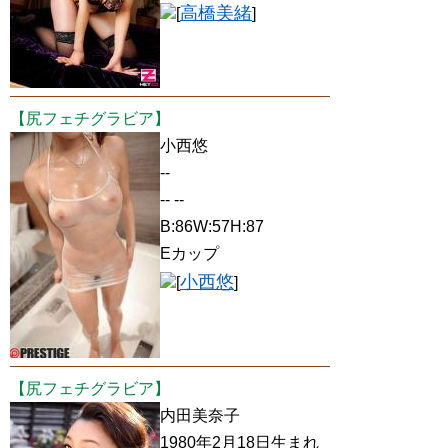
高橋美緒
[
]
【尻フェチグラビア】
小西悠
--
-- --
B:86W:57H:87
Eカップ
小西悠
[
]
【尻フェチグラビア】
内田美奈子
1980年2月18日生まれ