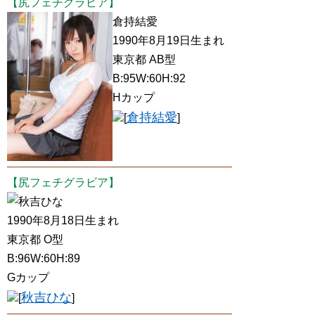
【尻フェチグラビア】
倉持結愛
1990年8月19日生まれ
東京都 AB型
B:95W:60H:92
Hカップ
倉持結愛
[
]
【尻フェチグラビア】
秋吉ひな
1990年8月18日生まれ
東京都 O型
B:96W:60H:89
Gカップ
秋吉ひな
[
]