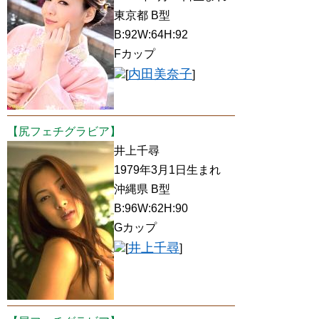
東京都 B型
B:92W:64H:92
Fカップ
内田美奈子
[
]
【尻フェチグラビア】
井上千尋
1979年3月1日生まれ
沖縄県 B型
B:96W:62H:90
Gカップ
井上千尋
[
]