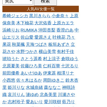
人気AV女優一覧
希崎ジェシカ
黒川きらら
小倉奈々
上原
保奈美
木下柚花
大沢佑香
上原カエラ
浜崎りお
RUMIKA
沖田杏梨
香澄のあ
中
山エリス
佐山愛
愛原さえ
叶桃花
乃々
果花
秋菜楓
天海つばさ
板垣あずさ
立
花さや
水野つかさ
横山美雪
有村千佳
琥珀うた
さとう遥希
村上涼子
倉咲ゆう
北原夏美
佐藤ひろ美
仁科百華
七沢るり
前田優希
あいだゆあ
伊東遥
相澤リナ
小西悠
佐々木はるか
周防ゆきこ
鈴木杏
里
姫川りな
水城奈緒
森ななこ
神咲詩
織
哀川りん
漣ゆめ
北条美里
川瀬さや
か
志村玲子
愛あいり
愛川咲樹
藍乃り