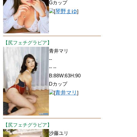
Gカップ
琴野まゆ
[
]
【尻フェチグラビア】
青井マリ
--
-- --
B:88W:63H:90
Dカップ
青井マリ
[
]
【尻フェチグラビア】
沙藤ユリ