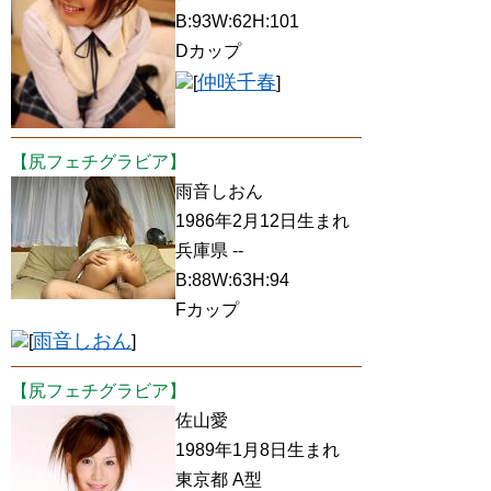
B:93W:62H:101
Dカップ
仲咲千春
[
]
【尻フェチグラビア】
雨音しおん
1986年2月12日生まれ
兵庫県 --
B:88W:63H:94
Fカップ
雨音しおん
[
]
【尻フェチグラビア】
佐山愛
1989年1月8日生まれ
東京都 A型