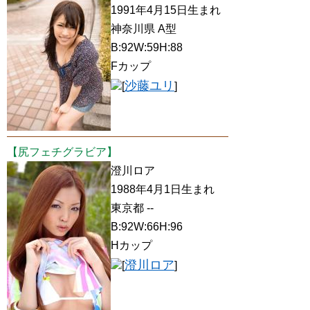
1991年4月15日生まれ
神奈川県 A型
B:92W:59H:88
Fカップ
沙藤ユリ
[
]
【尻フェチグラビア】
澄川ロア
1988年4月1日生まれ
東京都 --
B:92W:66H:96
Hカップ
澄川ロア
[
]