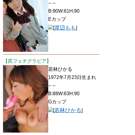
-- --
B:90W:61H:90
Eカップ
渡辺もも
[
]
【尻フェチグラビア】
若林ひかる
1972年7月23日生まれ
-- --
B:88W:63H:90
Gカップ
若林ひかる
[
]