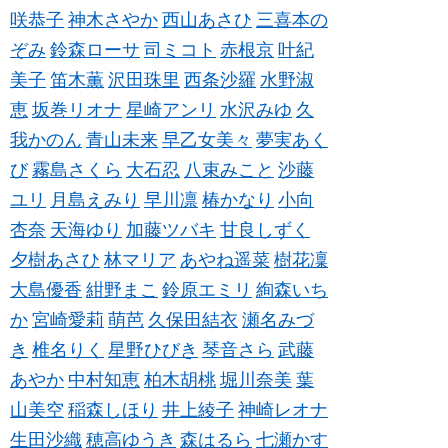
咲恭子
神木さやか
西山あさひ
三喜本の
ぞみ
鈴森ローサ
司ミコト
赤根京
叶紀
美子
笛木薫
沢田珠里
西条沙羅
水野淑
恵
坂巻リオナ
星崎アンリ
水沢みゆ
久
我かのん
青山未来
早乙女美々
夢実あく
び
霧島さくら
大石忍
八束みこと
沙藤
ユリ
月島えみり
早川凛
椿かなり
小向
杏奈
天海ゆり
加藤ツバキ
甘良しずく
夕樹あさひ
林マリア
あやね遥菜
樹花凜
大島優香
紺野まこ
鈴原エミリ
絢森いち
か
宮崎愛莉
萌芭
久保田結衣
瀬名みづ
き
椎名りく
星野ひびき
琴音さら
武藤
あやか
中村知恵
柏木胡桃
堀川奈美
葉
山美空
稲森しほり
井上綾子
神崎レオナ
生田沙織
穂高ゆうき
森はるら
七瀬かす