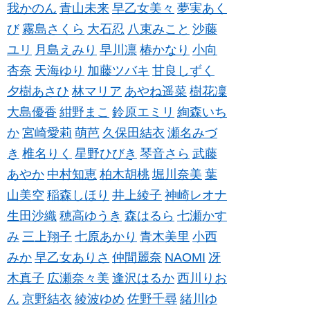
我かのん
青山未来
早乙女美々
夢実あく
び
霧島さくら
大石忍
八束みこと
沙藤
ユリ
月島えみり
早川凛
椿かなり
小向
杏奈
天海ゆり
加藤ツバキ
甘良しずく
夕樹あさひ
林マリア
あやね遥菜
樹花凜
大島優香
紺野まこ
鈴原エミリ
絢森いち
か
宮崎愛莉
萌芭
久保田結衣
瀬名みづ
き
椎名りく
星野ひびき
琴音さら
武藤
あやか
中村知恵
柏木胡桃
堀川奈美
葉
山美空
稲森しほり
井上綾子
神崎レオナ
生田沙織
穂高ゆうき
森はるら
七瀬かす
み
三上翔子
七原あかり
青木美里
小西
みか
早乙女ありさ
仲間麗奈
NAOMI
冴
木真子
広瀬奈々美
逢沢はるか
西川りお
ん
京野結衣
綾波ゆめ
佐野千尋
緒川ゆ