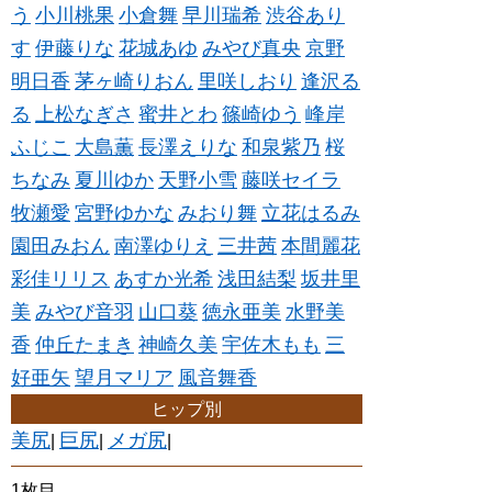
う
小川桃果
小倉舞
早川瑞希
渋谷あり
す
伊藤りな
花城あゆ
みやび真央
京野
明日香
茅ヶ崎りおん
里咲しおり
逢沢る
る
上松なぎさ
蜜井とわ
篠崎ゆう
峰岸
ふじこ
大島薫
長澤えりな
和泉紫乃
桜
ちなみ
夏川ゆか
天野小雪
藤咲セイラ
牧瀬愛
宮野ゆかな
みおり舞
立花はるみ
園田みおん
南澤ゆりえ
三井茜
本間麗花
彩佳リリス
あすか光希
浅田結梨
坂井里
美
みやび音羽
山口葵
徳永亜美
水野美
香
仲丘たまき
神崎久美
宇佐木もも
三
好亜矢
望月マリア
風音舞香
ヒップ別
美尻
巨尻
メガ尻
|
|
|
1枚目