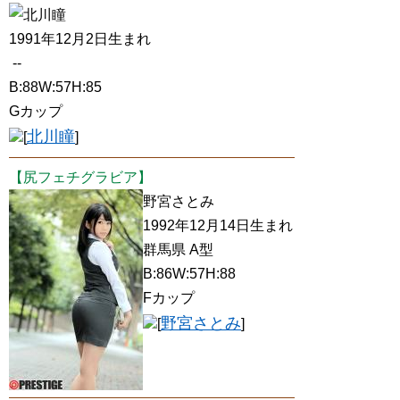
北川瞳
1991年12月2日生まれ
--
B:88W:57H:85
Gカップ
北川瞳
[
]
【尻フェチグラビア】
野宮さとみ
1992年12月14日生まれ
群馬県 A型
B:86W:57H:88
Fカップ
野宮さとみ
[
]