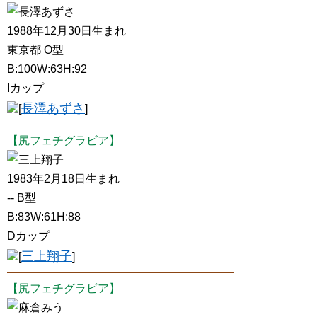
長澤あずさ
1988年12月30日生まれ
東京都 O型
B:100W:63H:92
Iカップ
長澤あずさ
[
]
【尻フェチグラビア】
三上翔子
1983年2月18日生まれ
-- B型
B:83W:61H:88
Dカップ
三上翔子
[
]
【尻フェチグラビア】
麻倉みう