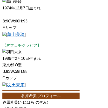
華山美玲
1974年12月7日生まれ
-- --
B:90W:60H:93
Fカップ
華山美玲
[
]
【尻フェチグラビア】
羽田未来
1986年2月10日生まれ
東京都 O型
B:93W:59H:88
Gカップ
羽田未来
[
]
谷原希美 プロフィール
谷原希美(たにはら のぞみ)