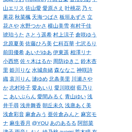
山エリス
佐山愛
愛原さえ
叶桃花
乃々
果花
秋菜楓
天海つばさ
板垣あずさ
立
花さや
水野つかさ
横山美雪
有村千佳
琥珀うた
さとう遥希
村上涼子
倉咲ゆう
北原夏美
佐藤ひろ美
仁科百華
七沢るり
前田優希
あいだゆあ
伊東遥
相澤リナ
小西悠
佐々木はるか
周防ゆきこ
鈴木杏
里
姫川りな
水城奈緒
森ななこ
神咲詩
織
哀川りん
漣ゆめ
北条美里
川瀬さや
か
志村玲子
愛あいり
愛川咲樹
藍乃り
こ
あいぶらん
愛間みるく
青山ゆい
浅
井千尋
浅井舞香
朝丘未久
浅唐あく美
浅倉彩音
麻倉みう
亜佐倉みんと
麻宮モ
ナ
麻生香月
@YOU
あのあるる
阿部菜