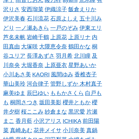
津子
雨音しおん
綾乃梓
ayami
荒木瞳
有
沢りさ
安西瑠菜
伊織涼子
飯倉えりか
伊沢美春
石川流花
石原よしえ
五十川み
どり
一ノ瀬あきら
一戸のぞみ
伊東エリ
芦名未帆
岩崎千鶴
上原花
上原リナ
内
田真由
大塚咲
大隈恵令奈
鶴田かな
桐
谷ユリア
長澤あずさ
羽月希
北川瞳
及
川奈央
大堀香奈
上原亜衣
星野あいか
小川あさ美
KAORI
風間ゆみ
香椎杏子
華山美玲
河合律子
管野しずか
木村真子
麻美ゆま
辰巳ゆい
ももかさくら
白戸も
も
桐岡さつき
坂田美影
櫻井ともか
櫻
井夕樹
桜ここみ
紗倉まな
黒沢愛
片瀬
まこ
香月藍
小沢アリス
ICHIKA
前田陽
菜
真崎あむ
花井メイサ
小川奈美
真鍋