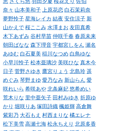
恵
さくら悠
羽田夕夏
桜花えり
佐伯
奈々
山本美和子
上原花恋
白石茉莉奈
夢野怜子
星海レイカ
結夜
安住涼子
新
山かえで
桜ここみ
水澤まお
友田真希
木下あずみ
谷村早苗
仲咲千春
春原未来
朝田ばなな
森下理音
宇都宮しをん
瀬名
あゆむ
白石夏美
稲川なつめ
白鳥ゆな
小早川怜子
松本亜璃沙
美咲ひな
真木今
日子
菅野さゆき
鷹宮りょう
北島玲
遥
めぐみ
琴野まゆ
愛乃なみ
新山らん
愛
咲れいら
希咲あや
北条麻妃
悠希めい
荒木りな
里中亜矢子
田村みゆき
折原ゆ
かり
堀咲りあ
塚田詩織
楓姫輝
高倉舞
紫彩乃
大石もえ
村西まりな
橘エレナ
松下美雪
高瀬七海
松永ちえり
北原多香