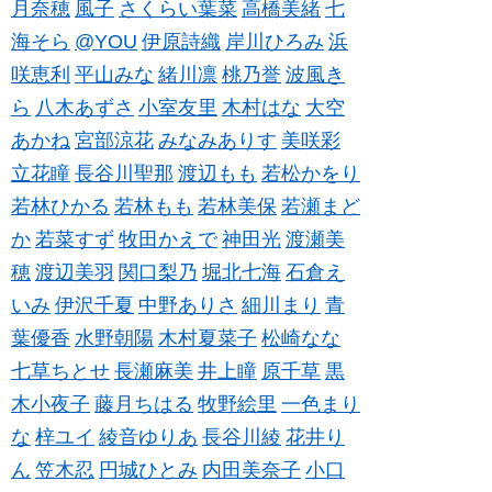
月奈穂
風子
さくらい葉菜
高橋美緒
七
海そら
@YOU
伊原詩織
岸川ひろみ
浜
咲恵利
平山みな
緒川凛
桃乃誉
波風き
ら
八木あずさ
小室友里
木村はな
大空
あかね
宮部涼花
みなみありす
美咲彩
立花瞳
長谷川聖那
渡辺もも
若松かをり
若林ひかる
若林もも
若林美保
若瀬まど
か
若菜すず
牧田かえで
神田光
渡瀬美
穂
渡辺美羽
関口梨乃
堀北七海
石倉え
いみ
伊沢千夏
中野ありさ
細川まり
青
葉優香
水野朝陽
木村夏菜子
松崎なな
七草ちとせ
長瀬麻美
井上瞳
原千草
黒
木小夜子
藤月ちはる
牧野絵里
一色まり
な
梓ユイ
綾音ゆりあ
長谷川綾
花井り
ん
笠木忍
円城ひとみ
内田美奈子
小口