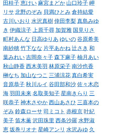
田桂子
恵けい
麻宮まどか
山口玲子
岬
リサ
北野のぞみ
貝満ひとみ
倉持結愛
古川いおり
水沢真樹
倖田李梨
真島みゆ
き
伊織涼子
上原千尋
加賀雅
国見りさ
町村あんな
日高ゆりあ
ゆいの
谷原希美
南紗穂
竹下なな
片平あかね
辻さき
和
葉みれい
吉岡奈々子
森下麻子
柚月あい
秋山静香
西木美羽
林原栄子
南沙也香
榊なち
加山なつこ
三浦涼花
真白希実
音原恭子
秋川ルイ
谷田部和沙
佐々木恋
海
羽田未来
名取美知子
星南きらり
三
咲恭子
神木さやか
西山あさひ
三喜本の
ぞみ
鈴森ローサ
司ミコト
赤根京
叶紀
美子
笛木薫
沢田珠里
西条沙羅
水野淑
恵
坂巻リオナ
星崎アンリ
水沢みゆ
久