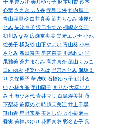
子
事原みゆ
美月ゆう子
麻木明香
鈴木
心葉
ささきふう香
寺島志保
竹内順子
青山亜里沙
白井真美
酒井ちなみ
藤原ひ
とみ
矢吹京子
沢口あすか
桐嶋永久子
初川みなみ
広瀬奈央美
黒崎エレナ
小池
絵美子
橘梨紗
山下やよい
青山葵
小林
さとみ
舞田奈美
星杏奈美
川島れい
平
尾雅美
蒼井まなみ
高井真奈
葉山くみこ
日向ゆみ
相楽いろは
野宮さとみ
保坂え
り
久保麗子
華城咲
石橋ゆう子
鮎川る
い
小林冬香
美山蘭子
まりか
大橋ひと
み
七海ひさ代
青井マリ
白鳥寿美礼
藤
下梨花
萩原めぐ
時越芙美江
井上千尋
笹山希
星野来夢
美月しのぶ
小泉麻由
愛実
美神さゆり
花野真衣
彩名杏子
葉