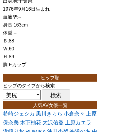
出身地:千葉県
1976年9月16日生まれ
血液型:--
身長:163cm
体重:--
Ｂ:88
Ｗ:60
Ｈ:89
胸:Eカップ
ヒップ順
ヒップのタイプから検索
人気AV女優一覧
希崎ジェシカ
黒川きらら
小倉奈々
上原
保奈美
木下柚花
大沢佑香
上原カエラ
浜崎りお
RUMIKA
沖田杏梨
香澄のあ
中