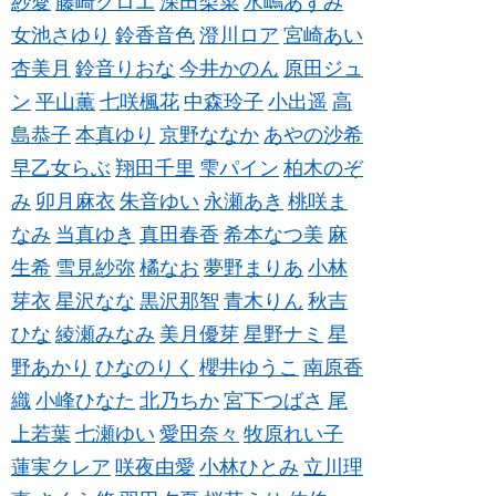
紗愛
藤崎クロエ
深田梨菜
水嶋あずみ
女池さゆり
鈴香音色
澄川ロア
宮崎あい
杏美月
鈴音りおな
今井かのん
原田ジュ
ン
平山薫
七咲楓花
中森玲子
小出遥
高
島恭子
本真ゆり
京野ななか
あやの沙希
早乙女らぶ
翔田千里
雫パイン
柏木のぞ
み
卯月麻衣
朱音ゆい
永瀬あき
桃咲ま
なみ
当真ゆき
真田春香
希本なつ美
麻
生希
雪見紗弥
橘なお
夢野まりあ
小林
芽衣
星沢なな
黒沢那智
青木りん
秋吉
ひな
綾瀬みなみ
美月優芽
星野ナミ
星
野あかり
ひなのりく
櫻井ゆうこ
南原香
織
小峰ひなた
北乃ちか
宮下つばさ
尾
上若葉
七瀬ゆい
愛田奈々
牧原れい子
蓮実クレア
咲夜由愛
小林ひとみ
立川理