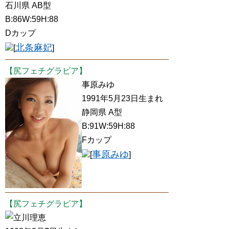
石川県 AB型
B:86W:59H:88
Dカップ
北条麻妃
[
]
【尻フェチグラビア】
事原みゆ
1991年5月23日生まれ
静岡県 A型
B:91W:59H:88
Fカップ
事原みゆ
[
]
【尻フェチグラビア】
立川理恵