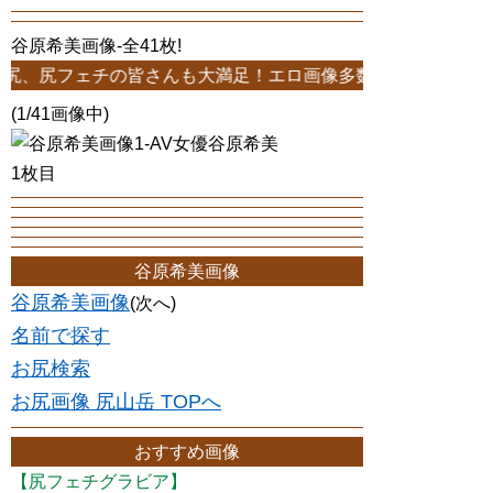
谷原希美画像-全41枚!
ェチの皆さんも大満足！エロ画像多数！41枚中1ページ-谷原希
(1/41画像中)
1枚目
谷原希美画像
谷原希美画像
(次へ)
名前で探す
お尻検索
お尻画像 尻山岳 TOPへ
おすすめ画像
【尻フェチグラビア】