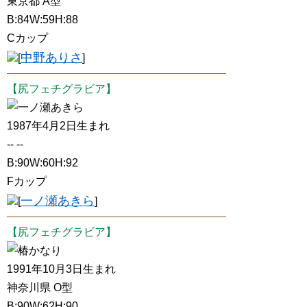
東京都 A型
B:84W:59H:88
Cカップ
中野ありさ
[
]
【尻フェチグラビア】
一ノ瀬あきら
1987年4月2日生まれ
-- --
B:90W:60H:92
Fカップ
一ノ瀬あきら
[
]
【尻フェチグラビア】
椿かなり
1991年10月3日生まれ
神奈川県 O型
B:90W:62H:90