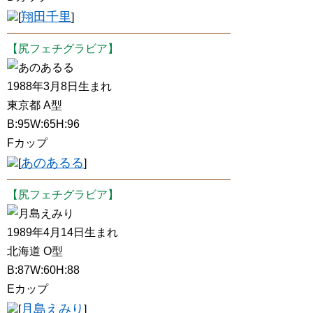
翔田千里
[
]
【尻フェチグラビア】
あのあるる
1988年3月8日生まれ
東京都 A型
B:95W:65H:96
Fカップ
あのあるる
[
]
【尻フェチグラビア】
月島えみり
1989年4月14日生まれ
北海道 O型
B:87W:60H:88
Eカップ
月島えみり
[
]